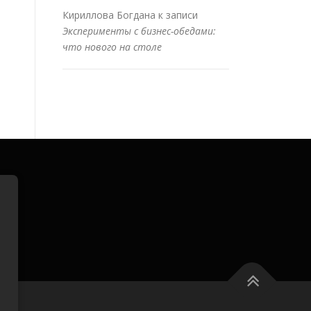
Кириллова Богдана
к записи
Эксперименты с бизнес-обедами:
что нового на столе