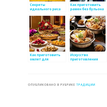
Секреты
Как приготовить
идеального риса
рамен без бульона
для суши
Как приготовить
Искусство
омлет для
приготовления
оконимияки
суши: от традиций
до современности
ОПУБЛИКОВАНО В РУБРИКЕ
ТРАДИЦИИ