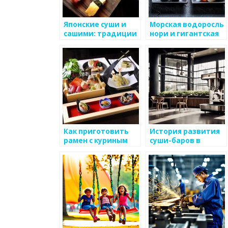
Японские суши и
Морская водоросль
сашими: традиции
нори и гигантская
и приготовление
кальмаровая
втулка
Как приготовить
История развития
рамен с куриным
суши-баров в
бульоном
разных странах