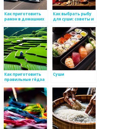
Как приготовить
Как выбрать рыбу
рамэн в домашних
для суши: советы и
условиях
рекомендации
Как приготовить
Суши
правильные гёдза