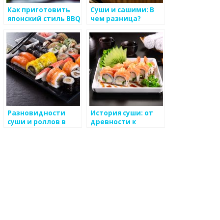
Как приготовить
Суши и сашими: В
японский стиль BBQ
чем разница?
Разновидности
История суши: от
суши и роллов в
древности к
японских
современности
ресторанах