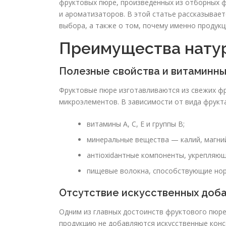
фруктовых пюре, произведенных из отборных ф
и ароматизаторов. В этой статье рассказывает
выбора, а также о том, почему именно продукц
Преимущества нату
Полезные свойства и витаминны
Фруктовые пюре изготавливаются из свежих фр
микроэлементов. В зависимости от вида фрукта
витамины А, C, Е и группы В;
минеральные вещества — калий, магний
антioxidантные компоненты, укрепляющ
пищевые волокна, способствующие но
Отсутствие искусственных доб
Одним из главных достоинств фруктового пюре 
продукцию не добавляются искусственные конс