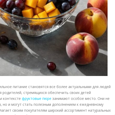
ильное питание становятся все более актуальными для людей
ля родителей, стремящихся обеспечить своих детей
ом контексте
фруктовые пюре
занимают особое место. Они не
я, но и могут стать полезным дополнением к ежедневному
едлагает своим покупателям широкий ассортимент натуральных