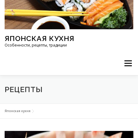
Перейти к содержимому
ЯПОНСКАЯ КУХНЯ
Особенности, рецепты, традиции
Меню
ИНГРЕДИЕНТЫ
ИСТОРИЯ
РЕСТОРАНЫ
РЕЦЕПТЫ
РЕЦЕПТЫ
ТРАДИЦИИ
СТАТЬИ
Японская кухня