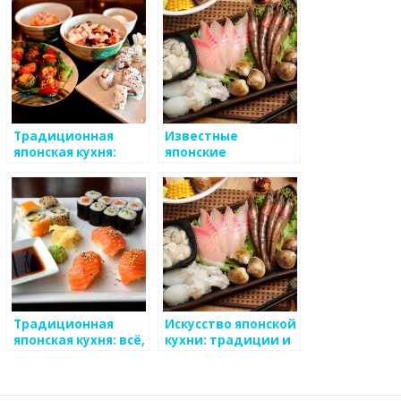
Традиционная
Известные
японская кухня:
японские
тайны восточной
повествования о
гастрономии
еде и кухне
Традиционная
Искусство японской
японская кухня: всё,
кухни: традиции и
что вам нужно
секреты
знать о японской
гастрономии