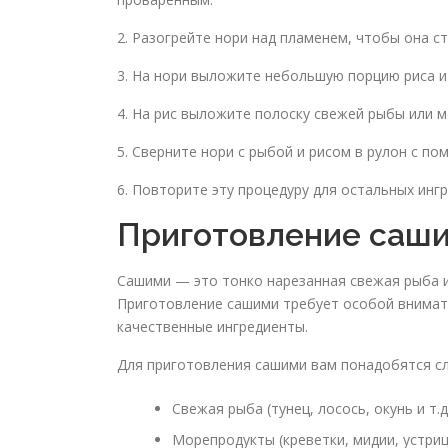
2. Разогрейте нори над пламенем, чтобы она ст
3. На нори выложите небольшую порцию риса и 
4. На рис выложите полоску свежей рыбы или 
5. Сверните нори с рыбой и рисом в рулон с п
6. Повторите эту процедуру для остальных инг
Приготовление саш
Сашими — это тонко нарезанная свежая рыба и
Приготовление сашими требует особой внимате
качественные ингредиенты.
Для приготовления сашими вам понадобятся с
Свежая рыба (тунец, лосось, окунь и т.д
Морепродукты (креветки, мидии, устрицы