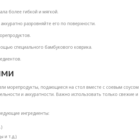
ала более гибкой и мягкой.
аккуратно разровняйте его по поверхности.
морепродуктов.
омощью специального бамбукового коврика.
редиентов.
ими
ли морепродукты, подающиеся на стол вместе с соевым соусом
льности и аккуратности. Важно использовать только свежие и
ледующие ингредиенты:
.)
 и т.д.)