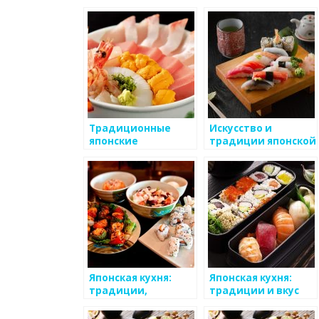
Традиционные
Искусство и
японские
традиции японской
кулинарные
кухни
обряды и
традиции
Японская кухня:
Японская кухня:
традиции,
традиции и вкус
уникальность,
изысканность