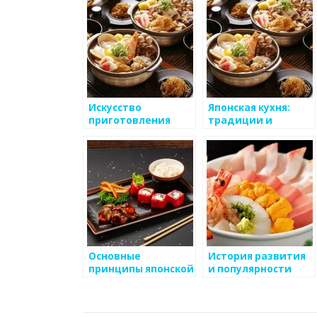
Искусство
Японская кухня:
приготовления
традиции и
суши: от традиций
уникальность
до современности
Основные
История развития
принципы японской
и популярности
кухни и ее
суши
традиции