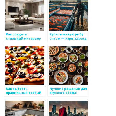
только
Как создать
Купить живую рыбу
стильный интерьер
оптом — карп, карась
для вашего дома?
по доступным ценам
от Клинского Рыбхоза
Как выбрать
Лучшие решения для
правильный соевый
вкусного обеда:
соус
доставка пиццы,
суши и роллов в
Севастополе