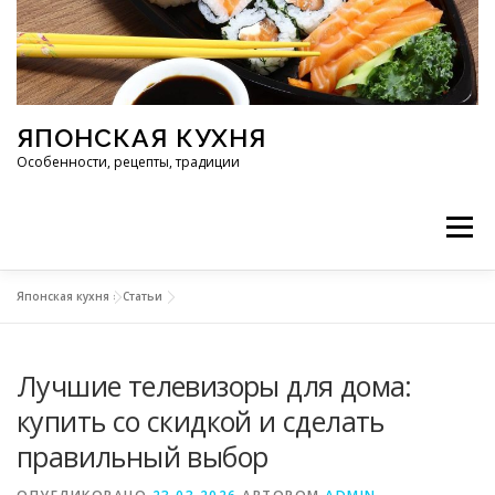
Перейти к содержимому
ЯПОНСКАЯ КУХНЯ
Особенности, рецепты, традиции
Меню
Японская кухня
»
Статьи
ИНГРЕДИЕНТЫ
ИСТОРИЯ
РЕСТОРАНЫ
Лучшие телевизоры для дома:
РЕЦЕПТЫ
ТРАДИЦИИ
СТАТЬИ
купить со скидкой и сделать
правильный выбор