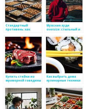
Стандартный
Мужские худи
противень: как
oversize: стильный и
правильно выбрать
удобный выбор для
размер для духовки
сезона
Купить стейки из
Как выбрать дома
мраморной говядины
кулинарные техники
в интернет-магазине
Steaki.ru