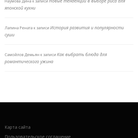
Новые тенденции в выборе риса для
Наумова Дина
к записи
японской кухни
История развития и популярности
Лапина Рената
к записи
суши
Как выбрать блюда для
Самойлов Демьян
к записи
романтического ужина
Карта сайта
Пользовательское соглашение