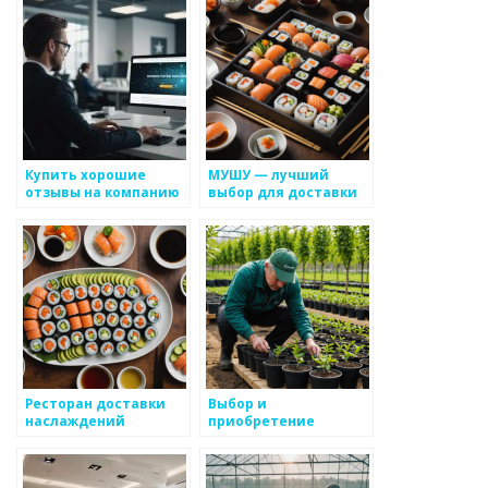
советы и
лучшие картины на
рекомендации
тему Победы
Купить хорошие
МУШУ — лучший
отзывы на компанию
выбор для доставки
в Интернете: Стоит
суши и роллов в
ли обращать
Казани: обзор
внимание?
сервиса и
особенности кухни
Ресторан доставки
Выбор и
наслаждений
приобретение
Деливери Гуд в Уфе:
саженцев яблони в
широкий выбор
Москве: советы
больших роллов и не
специалистов