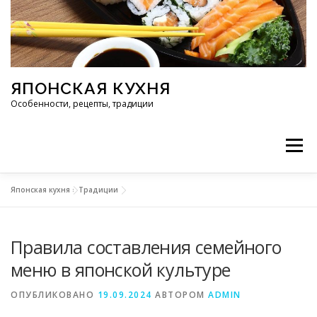
Перейти к содержимому
ЯПОНСКАЯ КУХНЯ
Особенности, рецепты, традиции
Меню
Японская кухня
»
Традиции
ИНГРЕДИЕНТЫ
ИСТОРИЯ
РЕСТОРАНЫ
Правила составления семейного
РЕЦЕПТЫ
ТРАДИЦИИ
СТАТЬИ
меню в японской культуре
ОПУБЛИКОВАНО
19.09.2024
АВТОРОМ
ADMIN