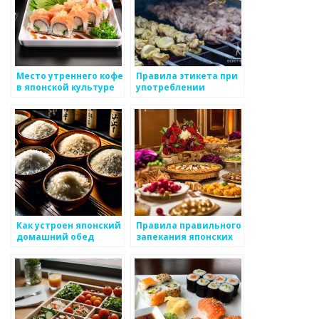
Место утреннего кофе
Правила этикета при
в японской культуре
употреблении
японской еды
Как устроен японский
Правила правильного
домашний обед
запекания японских
куриных блюд