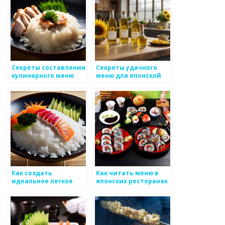
Секреты составления
Секреты удачного
кулинарного меню
меню для японской
для целой недели
вечеринки
Как создать
Как читать меню в
идеальное легкое
японских ресторанах
меню для
мероприятий