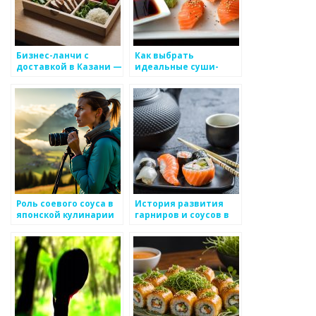
Бизнес-ланчи с
Как выбрать
доставкой в Казани —
идеальные суши-
заказать обеды от 450
роллы для вечеринки
рублей
Роль соевого соуса в
История развития
японской кулинарии
гарниров и соусов в
японской кухне