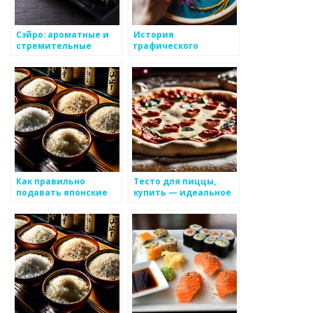
Сэйро: ароматные и
История
стремительные
графического
блюда японской кухни
дизайна в японской
кухне
Как правильно
Тесто для пиццы,
подавать японские
купить — идеальное
блюда
решение для вашего
бизнеса