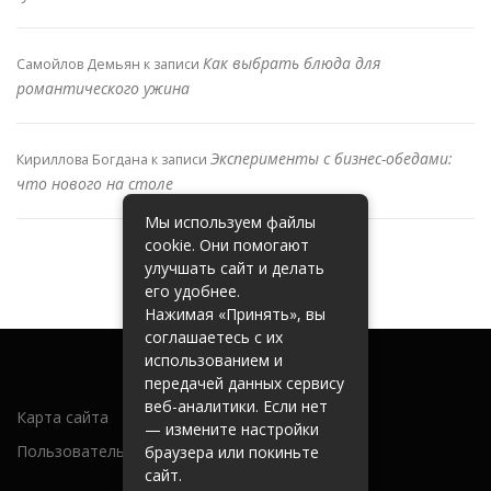
Как выбрать блюда для
Самойлов Демьян
к записи
романтического ужина
Эксперименты с бизнес-обедами:
Кириллова Богдана
к записи
что нового на столе
Мы используем файлы
cookie. Они помогают
улучшать сайт и делать
его удобнее.
Нажимая «Принять», вы
соглашаетесь с их
использованием и
передачей данных сервису
веб-аналитики. Если нет
Карта сайта
— измените настройки
Пользовательское соглашение
браузера или покиньте
сайт.