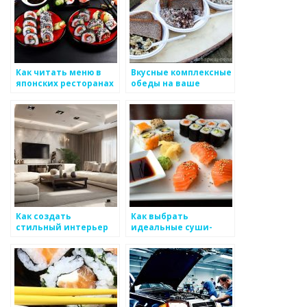
Как читать меню в
Вкусные комплексные
японских ресторанах
обеды на ваше
мероприятие:
доставим,
приготовим,
оформим
Как создать
Как выбрать
стильный интерьер
идеальные суши-
для вашего дома?
роллы для вечеринки