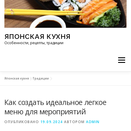
Перейти к содержимому
ЯПОНСКАЯ КУХНЯ
Особенности, рецепты, традиции
Меню
Японская кухня
»
Традиции
ИНГРЕДИЕНТЫ
ИСТОРИЯ
РЕСТОРАНЫ
Как создать идеальное легкое
РЕЦЕПТЫ
ТРАДИЦИИ
СТАТЬИ
меню для мероприятий
ОПУБЛИКОВАНО
19.09.2024
АВТОРОМ
ADMIN