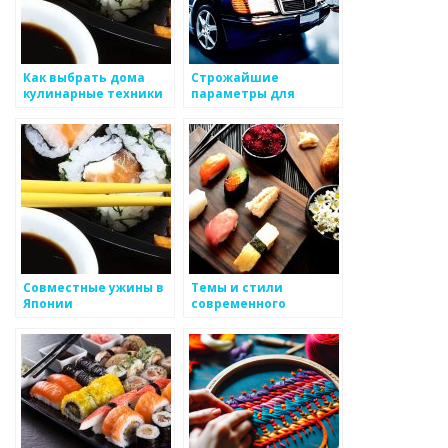
Как выбрать дома
Строжайшие
кулинарные техники
параметры для
системы полного
угощения
Совместные ужины в
Темы и стили
Японии
современного
японского гастронома