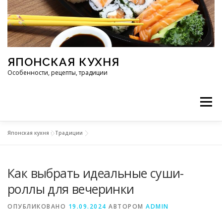
Перейти к содержимому
ЯПОНСКАЯ КУХНЯ
Особенности, рецепты, традиции
Меню
Японская кухня
»
Традиции
ИНГРЕДИЕНТЫ
ИСТОРИЯ
РЕСТОРАНЫ
Как выбрать идеальные суши-
РЕЦЕПТЫ
ТРАДИЦИИ
СТАТЬИ
роллы для вечеринки
ОПУБЛИКОВАНО
19.09.2024
АВТОРОМ
ADMIN