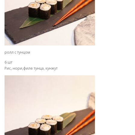
ролл с тунцом
6 шт
Рис, нори,филе тунца, кунжут