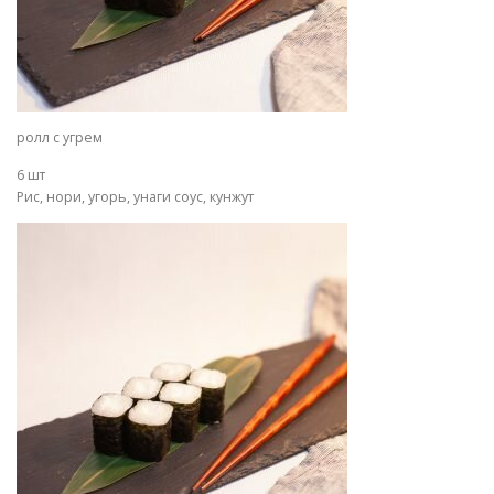
ролл с угрем
6 шт
Рис, нори, угорь, унаги соус, кунжут