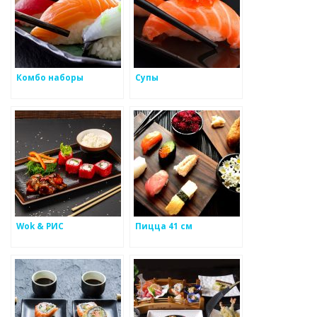
Комбо наборы
Супы
Wok & РИС
Пицца 41 см