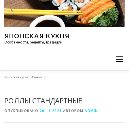
Перейти к содержимому
ЯПОНСКАЯ КУХНЯ
Особенности, рецепты, традиции
Меню
Японская кухня
»
Статьи
ИНГРЕДИЕНТЫ
ИСТОРИЯ
РЕСТОРАНЫ
РОЛЛЫ СТАНДАРТНЫЕ
РЕЦЕПТЫ
ТРАДИЦИИ
СТАТЬИ
ОПУБЛИКОВАНО
26.11.2021
АВТОРОМ
ADMIN