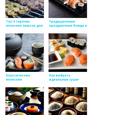
Топ-5 горячих
Традиционные
японских закусок для
праздничные блюда в
вечеринки
японской кухне
Классические
Как выбрать
японские
идеальные суши-
вегетарианские
роллы для вечеринки
блюда