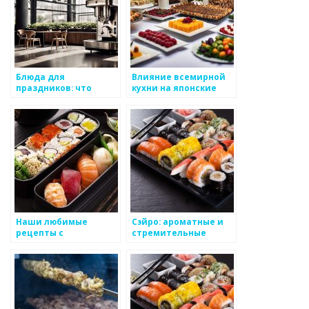
Блюда для
Влияние всемирной
праздников: что
кухни на японские
выбрать на японском
блюда
столе
Наши любимые
Сэйро: ароматные и
рецепты с
стремительные
пожеланиями на
блюда японской кухни
каждый день