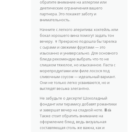
обратите внимание на аллергии или
диетические ограничения вашего
партнера. Это покажет заботу и
внимательность.
Начните с легкого аперитива: коктейль или
бокал хорошего вина помогут задать тон
вечеру. 🍷 Прекрасно подошла бы тарелка
с сырами и свежими фруктами — это
изысканно и универсально. Для основного
блюда рекомендую выбрать что-то не
слишком тяжелое, но изысканное. Паста с
морепродуктами или филе лосося под
сливочным соусом — идеальный вариант.
Они не только легко усваиваются, но и
выглядят весьма элегантно.
Не забудьте о десерте! Шоколадный
фондант или тирамису добавят романтики
и завершат вечер на сладкой ноте. 🍫🍰
Также стоит обратить внимание на
оформление блюд, ведь визуальная
составляющая столь же важна, как и