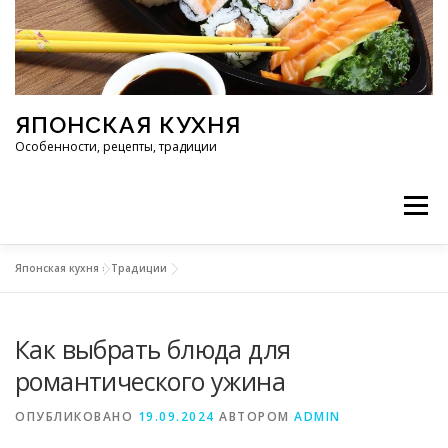
Перейти к содержимому
ЯПОНСКАЯ КУХНЯ
Особенности, рецепты, традиции
Меню
Японская кухня
»
Традиции
ИНГРЕДИЕНТЫ
ИСТОРИЯ
РЕСТОРАНЫ
Как выбрать блюда для
РЕЦЕПТЫ
ТРАДИЦИИ
СТАТЬИ
романтического ужина
ОПУБЛИКОВАНО
19.09.2024
АВТОРОМ
ADMIN