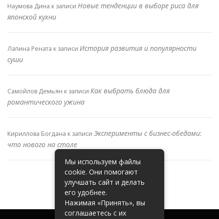
Новые тенденции в выборе риса для
Наумова Дина
к записи
японской кухни
История развития и популярности
Лапина Рената
к записи
суши
Как выбрать блюда для
Самойлов Демьян
к записи
романтического ужина
Эксперименты с бизнес-обедами:
Кириллова Богдана
к записи
что нового на столе
Мы используем файлы
cookie. Они помогают
улучшать сайт и делать
его удобнее.
Нажимая «Принять», вы
соглашаетесь с их