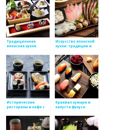
Традиционная
Искусство японской
японская кухня:
кухни: традиции и
история, секреты и
секреты
популярные блюда
Исторические
Крахмал кумари и
рестораны и кафе с
капуста фукуса:
японской кухней
тайны японской кухни