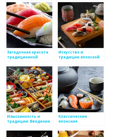
Загадочная красота
Искусство и
традиционной
традиции японской
японской кухни
кухни
Изысканность и
Классические
традиции: Введение
японские
в мир японской кухни
вегетарианские
блюда