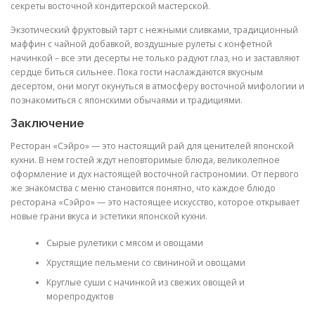
секреты восточной кондитерской мастерской.
Экзотический фруктовый тарт с нежными сливками, традиционный
маффин с чайной добавкой, воздушные рулеты с конфетной
начинкой – все эти десерты не только радуют глаз, но и заставляют
сердце биться сильнее. Пока гости наслаждаются вкусным
десертом, они могут окунуться в атмосферу восточной мифологии и
познакомиться с японскими обычаями и традициями.
Заключение
Ресторан «Сэйро» — это настоящий рай для ценителей японской
кухни. В нем гостей ждут неповторимые блюда, великолепное
оформление и дух настоящей восточной гастрономии. От первого
же знакомства с меню становится понятно, что каждое блюдо
ресторана «Сэйро» — это настоящее искусство, которое открывает
новые грани вкуса и эстетики японской кухни.
Сырые рулетики с мясом и овощами
Хрустящие пельмени со свининой и овощами
Круглые суши с начинкой из свежих овощей и
морепродуктов