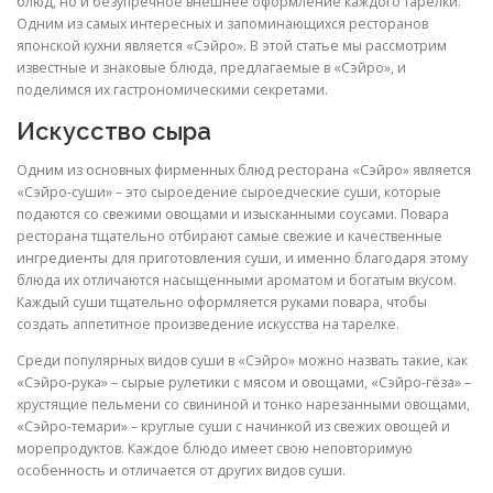
блюд, но и безупречное внешнее оформление каждого тарелки.
Одним из самых интересных и запоминающихся ресторанов
японской кухни является «Сэйро». В этой статье мы рассмотрим
известные и знаковые блюда, предлагаемые в «Сэйро», и
поделимся их гастрономическими секретами.
Искусство сыра
Одним из основных фирменных блюд ресторана «Сэйро» является
«Сэйро-суши» – это сыроедение сыроедческие суши, которые
подаются со свежими овощами и изысканными соусами. Повара
ресторана тщательно отбирают самые свежие и качественные
ингредиенты для приготовления суши, и именно благодаря этому
блюда их отличаются насыщенными ароматом и богатым вкусом.
Каждый суши тщательно оформляется руками повара, чтобы
создать аппетитное произведение искусства на тарелке.
Среди популярных видов суши в «Сэйро» можно назвать такие, как
«Сэйро-рука» – сырые рулетики с мясом и овощами, «Сэйро-гёза» –
хрустящие пельмени со свининой и тонко нарезанными овощами,
«Сэйро-темари» – круглые суши с начинкой из свежих овощей и
морепродуктов. Каждое блюдо имеет свою неповторимую
особенность и отличается от других видов суши.