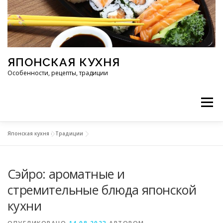
Перейти к содержимому
ЯПОНСКАЯ КУХНЯ
Особенности, рецепты, традиции
Меню
Японская кухня
»
Традиции
ИНГРЕДИЕНТЫ
ИСТОРИЯ
РЕСТОРАНЫ
Сэйро: ароматные и
РЕЦЕПТЫ
ТРАДИЦИИ
СТАТЬИ
стремительные блюда японской
кухни