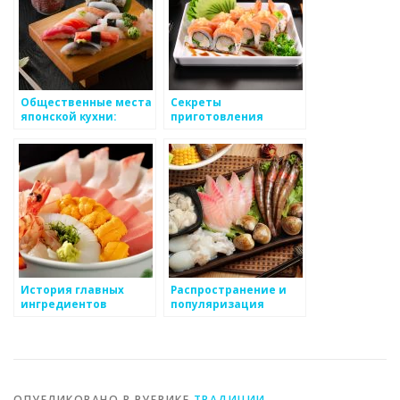
Общественные места
Секреты
японской кухни:
приготовления
рынки, уличная еда и
аутентичных блюд
фуд-корты
традиционной
японской кухни
История главных
Распространение и
ингредиентов
популяризация
японской кухни
японской кухни за
пределами Японии
ОПУБЛИКОВАНО В РУБРИКЕ
ТРАДИЦИИ