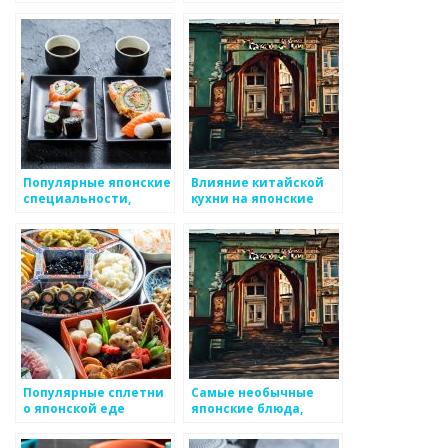
блюда
блюда
Популярные японские
Влияние китайской
специальности,
кухни на японские
предлагаемые в
блюда
ресторанах
Популярные сплетни
Самые необычные
о японской еде
японские блюда,
которые стоит
попробовать