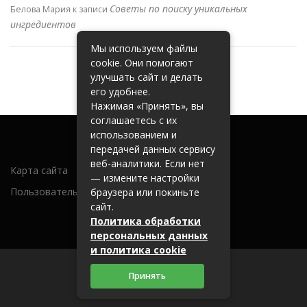
Советы по поиску уникальных
Белова Мария
к записи
ингредиентов
Мы используем файлы
cookie. Они помогают
улучшать сайт и делать
его удобнее.
Нажимая «Принять», вы
соглашаетесь с их
использованием и
передачей данных сервису
веб-аналитики. Если нет
Карта сайта
— измените настройки
Пользовательское соглашение
браузера или покиньте
сайт.
Политика обработки
персональных данных
и политика cookie
Принять
2026 (c) 262600.ru