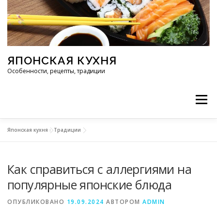
Перейти к содержимому
ЯПОНСКАЯ КУХНЯ
Особенности, рецепты, традиции
Меню
Японская кухня
»
Традиции
ИНГРЕДИЕНТЫ
ИСТОРИЯ
РЕСТОРАНЫ
Как справиться с аллергиями на
РЕЦЕПТЫ
ТРАДИЦИИ
СТАТЬИ
популярные японские блюда
ОПУБЛИКОВАНО
19.09.2024
АВТОРОМ
ADMIN