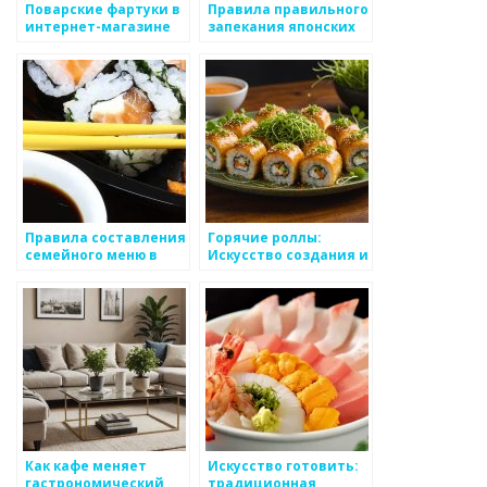
Поварские фартуки в
Правила правильного
интернет-магазине
запекания японских
Униформа в Нижнем
куриных блюд
Новгороде
Правила составления
Горячие роллы:
семейного меню в
Искусство создания и
японской культуре
наслаждения
Как кафе меняет
Искусство готовить:
гастрономический
традиционная