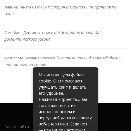
История развития и популярности
Лапина Рената
к записи
суши
Как выбрать блюда для
Самойлов Демьян
к записи
романтического ужина
Эксперименты с бизнес-обедами:
Кириллова Богдана
к записи
что нового на столе
Мы используем файлы
cookie. Они помогают
улучшать сайт и делать
его удобнее.
Нажимая «Принять», вы
соглашаетесь с их
использованием и
передачей данных сервису
веб-аналитики. Если нет
Карта сайта
— измените настройки