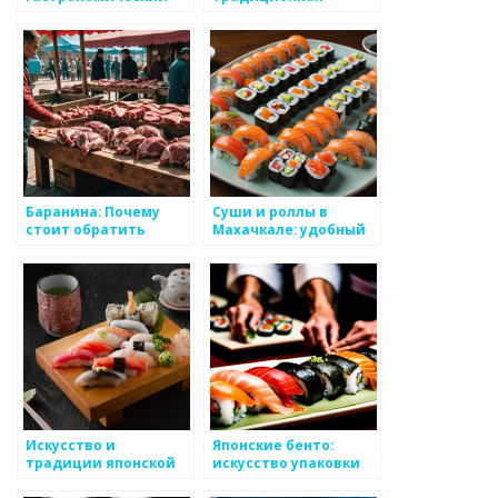
опыт японцев
японская кухня
Баранина: Почему
Суши и роллы в
стоит обратить
Махачкале: удобный
внимание на это мясо
заказ и быстрая
в Алматы
доставка от Sushi Rice
Искусство и
Японские бенто:
традиции японской
искусство упаковки
кухни
еды