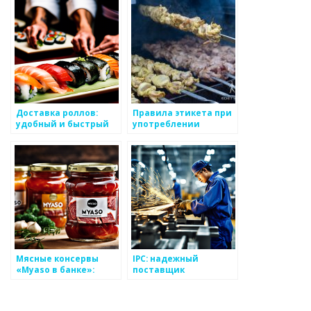
Доставка роллов:
Правила этикета при
удобный и быстрый
употреблении
способ насладиться
японской еды
свежестью и вкусом
Мясные консервы
IPC: надежный
«Myaso в банке»:
поставщик
Качество, доступное
инструментов и
каждому
оборудования