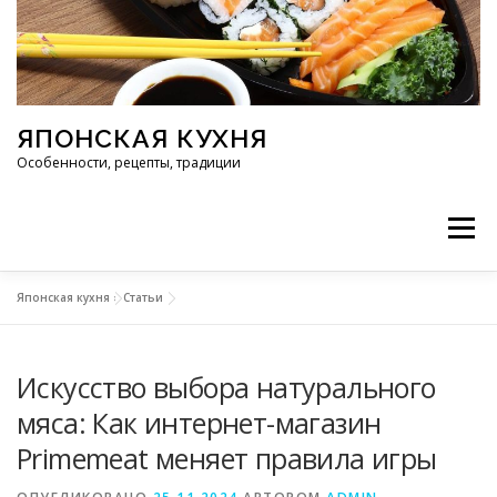
Перейти к содержимому
ЯПОНСКАЯ КУХНЯ
Особенности, рецепты, традиции
Меню
Японская кухня
»
Статьи
ИНГРЕДИЕНТЫ
ИСТОРИЯ
РЕСТОРАНЫ
Искусство выбора натурального
РЕЦЕПТЫ
ТРАДИЦИИ
СТАТЬИ
мяса: Как интернет-магазин
Primemeat меняет правила игры