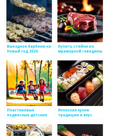
внимание?
Выездное барбекю на
Купить стейки из
Новый год 2024:
мраморной говядины
мясные блюда и
в интернет-магазине
другие угощения для
Steaki.ru
праздника на свежем
воздухе
Пластиковые
Японская кухня:
подвесные детские
традиции и вкус
качели