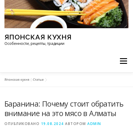
Перейти к содержимому
ЯПОНСКАЯ КУХНЯ
Особенности, рецепты, традиции
Меню
Японская кухня
»
Статьи
ИНГРЕДИЕНТЫ
ИСТОРИЯ
РЕСТОРАНЫ
Баранина: Почему стоит обратить
РЕЦЕПТЫ
ТРАДИЦИИ
СТАТЬИ
внимание на это мясо в Алматы
ОПУБЛИКОВАНО
19.08.2024
АВТОРОМ
ADMIN