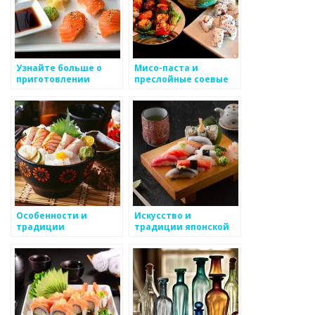
Узнайте больше о
Мисо-паста и
приготовлении
преслойные соевые
традиционного
бобы
японского шашлыка
Особенности и
Искусство и
традиции
традиции японской
приготовления к
кухни
радости и
праздникам