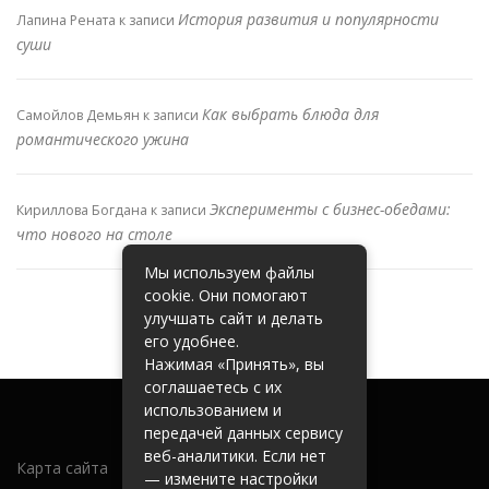
История развития и популярности
Лапина Рената
к записи
суши
Как выбрать блюда для
Самойлов Демьян
к записи
романтического ужина
Эксперименты с бизнес-обедами:
Кириллова Богдана
к записи
что нового на столе
Мы используем файлы
cookie. Они помогают
улучшать сайт и делать
его удобнее.
Нажимая «Принять», вы
соглашаетесь с их
использованием и
передачей данных сервису
веб-аналитики. Если нет
Карта сайта
— измените настройки