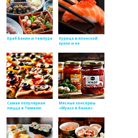
Краб Бакин и темпура
Курица в японской
кухне и ее
традиционные
рецепты
Самая популярная
Мясные консервы
пицца в Тюмени:
«Myaso в банке»:
местные
Качество, доступное
предпочтения
каждому