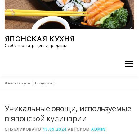
Перейти к содержимому
ЯПОНСКАЯ КУХНЯ
Особенности, рецепты, традиции
Меню
Японская кухня
»
Традиции
ИНГРЕДИЕНТЫ
ИСТОРИЯ
РЕСТОРАНЫ
Уникальные овощи, используемые
РЕЦЕПТЫ
ТРАДИЦИИ
СТАТЬИ
в японской кулинарии
ОПУБЛИКОВАНО
19.09.2024
АВТОРОМ
ADMIN