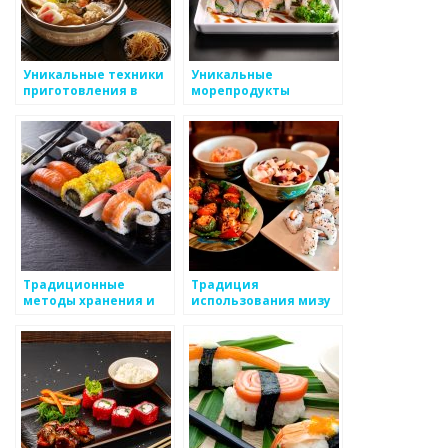
Уникальные техники
Уникальные
приготовления в
морепродукты
японских ресторанах
Японии: сасими и
сашими
Традиционные
Традиция
методы хранения и
использования мизу
консервации
в японской кухне
продуктов в японской
кухне