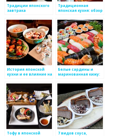
Традиции японского
Традиционная
завтрака
японская кухня: обзор
и особенности
История японской
Белые сардины и
кухни и ее влияние на
маринованная кижу:
рестораны
изысканная
гастрономия
японской кухни
Тофу в японской
7 видов соуса,