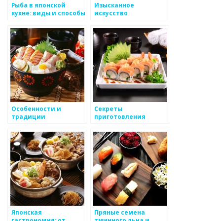
Рыба в японской
Изысканное
кухне: виды и способы
искусство
приготовления
сервировки японских
блюд
Особенности и
Секреты
традиции
приготовления
приготовления к
аутентичных блюд
радости и
традиционной
праздникам
японской кухни
Японская
Пряные семена
гастрономия: от
тминного льна и