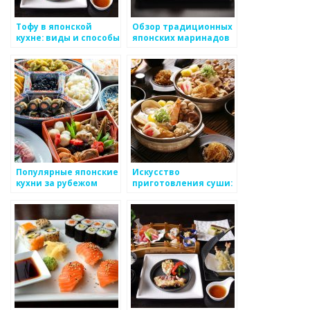
Тофу в японской
Обзор традиционных
кухне: виды и способы
японских маринадов
приготовления
и заправок для
салатов
Популярные японские
Искусство
кухни за рубежом
приготовления суши:
от традиций до
современности