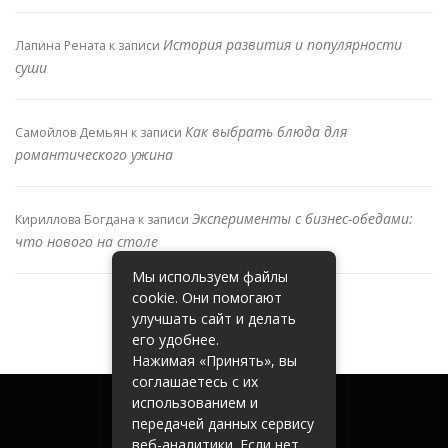
История развития и популярности
Лапина Рената
к записи
суши
Как выбрать блюда для
Самойлов Демьян
к записи
романтического ужина
Эксперименты с бизнес-обедами:
Кириллова Богдана
к записи
что нового на столе
Мы используем файлы
cookie. Они помогают
улучшать сайт и делать
его удобнее.
Нажимая «Принять», вы
соглашаетесь с их
использованием и
передачей данных сервису
веб-аналитики. Если нет