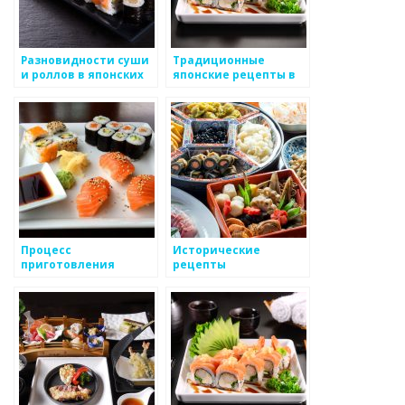
Разновидности суши
Традиционные
и роллов в японских
японские рецепты в
ресторанах
ресторанах
Процесс
Исторические
приготовления
рецепты
традиционных
традиционных
японских горячих каш
японских блюд
и супов