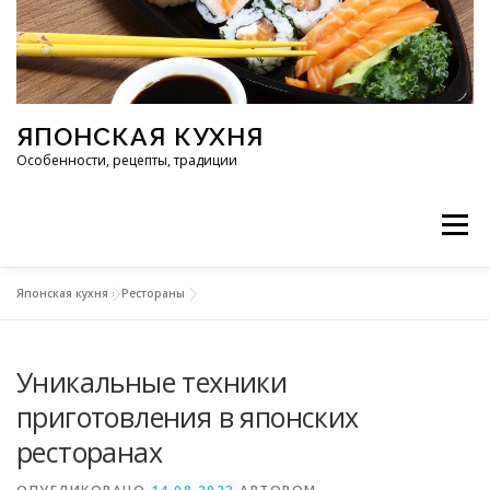
Перейти к содержимому
ЯПОНСКАЯ КУХНЯ
Особенности, рецепты, традиции
Меню
Японская кухня
»
Рестораны
ИНГРЕДИЕНТЫ
ИСТОРИЯ
РЕСТОРАНЫ
Уникальные техники
РЕЦЕПТЫ
ТРАДИЦИИ
СТАТЬИ
приготовления в японских
ресторанах