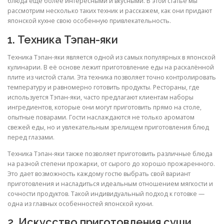
блюда ещё более интересными и вкусными. В этой статье мы
рассмотрим несколько таких техник и расскажем, как они придают
японской кухне свою особенную привлекательность.
1. Техника Тэпан-яки
Техника Тэпан-яки является одной из самых популярных в японской
кулинарии. В её основе лежит приготовление еды на раскалённой
плите из чистой стали. Эта техника позволяет точно контролировать
температуру и равномерно готовить продукты. Рестораны, где
используется Тэпан-яки, часто предлагают клиентам наборы
ингредиентов, которые они могут приготовить прямо на столе,
опытные поварами. Гости наслаждаются не только ароматом
свежей еды, но и увлекательным зрелищем приготовления блюд
перед глазами.
Техника Тэпан-яки также позволяет приготовить различные блюда
на разной степени прожарки, от сырого до хорошо прожаренного.
Это дает возможность каждому гостю выбрать свой вариант
приготовления и насладиться идеальным отношением мягкости и
сочности продуктов. Такой индивидуальный подход к готовке —
одна из главных особенностей японской кухни.
2. Искусство приготовления суши