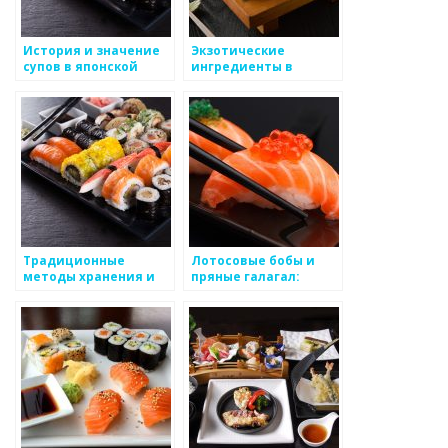
История и значение
Экзотические
супов в японской
ингредиенты в
кухне
японской кухне: их
история и
использование
Традиционные
Лотосовые бобы и
методы хранения и
пряные галагал:
консервации
восхитительное
продуктов в японской
сочетание в
кухне
традиционной
японской кухне