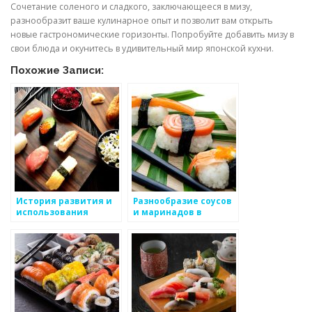
Сочетание соленого и сладкого, заключающееся в мизу,
разнообразит ваше кулинарное опыт и позволит вам открыть
новые гастрономические горизонты. Попробуйте добавить мизу в
свои блюда и окунитесь в удивительный мир японской кухни.
Похожие Записи:
История развития и
Разнообразие соусов
использования
и маринадов в
соевого соуса в
японской кухне
японской кухне