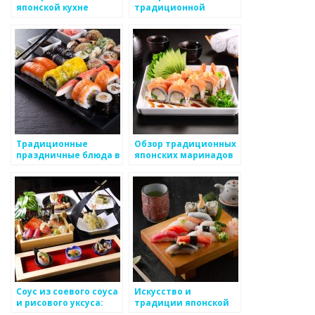
японской кухне
традиционной
японской кухне
Традиционные
Обзор традиционных
праздничные блюда в
японских маринадов
японской кухне
и заправок для
салатов
Соус из соевого соуса
Искусство и
и рисового уксуса:
традиции японской
вкусовое волшебство
кухни