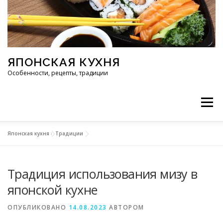
Перейти к содержимому
ЯПОНСКАЯ КУХНЯ
Особенности, рецепты, традиции
Меню
Японская кухня
»
Традиции
ИНГРЕДИЕНТЫ
ИСТОРИЯ
РЕСТОРАНЫ
Традиция использования мизу в
РЕЦЕПТЫ
ТРАДИЦИИ
СТАТЬИ
японской кухне
ОПУБЛИКОВАНО
14.08.2023
АВТОРОМ