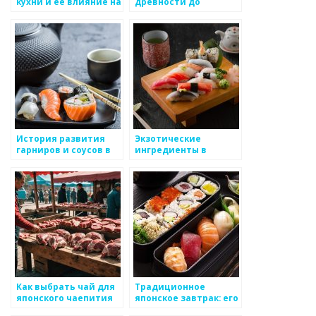
кухни и ее влияние на
древности до
рестораны
современности
История развития
Экзотические
гарниров и соусов в
ингредиенты в
японской кухне
японской кухне: их
история и
использование
Как выбрать чай для
Традиционное
японского чаепития
японское завтрак: его
история и состав