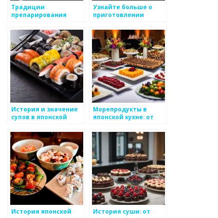
Традиции
Узнайте больше о
препарирования
приготовлении
японского фугу
традиционного
японского шашлыка
История и значение
Морепродукты в
супов в японской
японской кухне: от
кухне
свежести до
приготовления
История японской
История суши: от