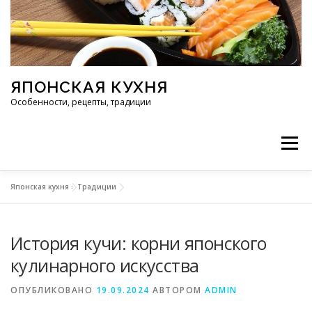
Перейти к содержимому
ЯПОНСКАЯ КУХНЯ
Особенности, рецепты, традиции
Меню
Японская кухня
»
Традиции
ИНГРЕДИЕНТЫ
ИСТОРИЯ
РЕСТОРАНЫ
История кучи: корни японского
РЕЦЕПТЫ
ТРАДИЦИИ
СТАТЬИ
кулинарного искусства
ОПУБЛИКОВАНО
19.09.2024
АВТОРОМ
ADMIN