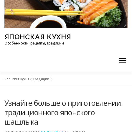
Перейти к содержимому
ЯПОНСКАЯ КУХНЯ
Особенности, рецепты, традиции
Меню
Японская кухня
»
Традиции
ИНГРЕДИЕНТЫ
ИСТОРИЯ
РЕСТОРАНЫ
Узнайте больше о приготовлении
РЕЦЕПТЫ
ТРАДИЦИИ
СТАТЬИ
традиционного японского
шашлыка