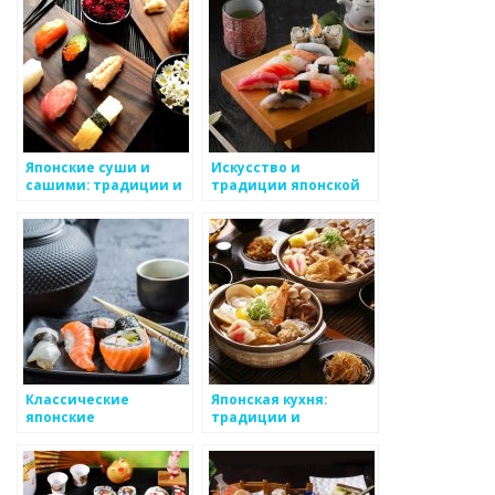
Японские суши и
Искусство и
сашими: традиции и
традиции японской
приготовление
кухни
Классические
Японская кухня:
японские
традиции и
вегетарианские
уникальность
блюда