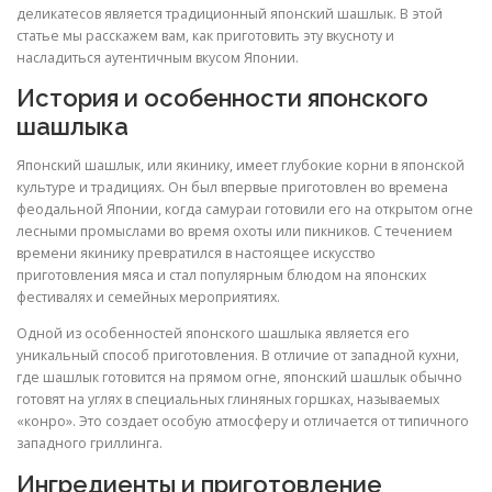
деликатесов является традиционный японский шашлык. В этой
статье мы расскажем вам, как приготовить эту вкусноту и
насладиться аутентичным вкусом Японии.
История и особенности японского
шашлыка
Японский шашлык, или якинику, имеет глубокие корни в японской
культуре и традициях. Он был впервые приготовлен во времена
феодальной Японии, когда самураи готовили его на открытом огне
лесными промыслами во время охоты или пикников. С течением
времени якинику превратился в настоящее искусство
приготовления мяса и стал популярным блюдом на японских
фестивалях и семейных мероприятиях.
Одной из особенностей японского шашлыка является его
уникальный способ приготовления. В отличие от западной кухни,
где шашлык готовится на прямом огне, японский шашлык обычно
готовят на углях в специальных глиняных горшках, называемых
«конро». Это создает особую атмосферу и отличается от типичного
западного гриллинга.
Ингредиенты и приготовление