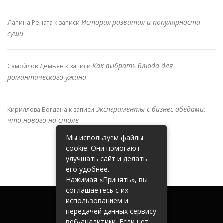
История развития и популярности
Лапина Рената
к записи
суши
Как выбрать блюда для
Самойлов Демьян
к записи
романтического ужина
Эксперименты с бизнес-обедами:
Кириллова Богдана
к записи
что нового на столе
Мы используем файлы
cookie. Они помогают
улучшать сайт и делать
его удобнее.
Нажимая «Принять», вы
соглашаетесь с их
использованием и
передачей данных сервису
веб-аналитики. Если нет