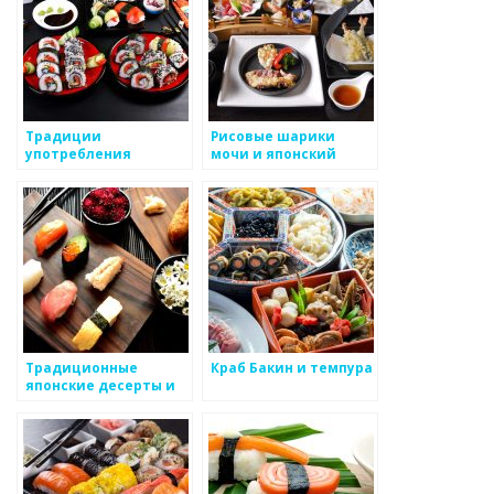
Традиции
Рисовые шарики
употребления
мочи и японский
морепродуктов в
кукурузный крахмал
Японии
Традиционные
Краб Бакин и темпура
японские десерты и
их популярность