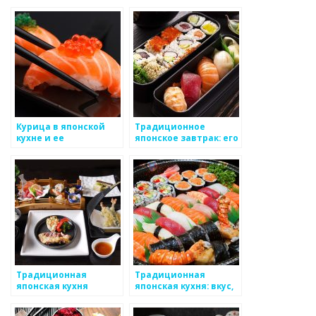
японского фугу
рыбные тонкие
ломтики
Курица в японской
Традиционное
кухне и ее
японское завтрак: его
традиционные
история и состав
рецепты
Традиционная
Традиционная
японская кухня
японская кухня: вкус,
культура и здоровье