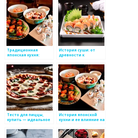
Традиционная
История суши: от
японская кухня:
древности к
тайны восточной
современности
гастрономии
Тесто для пиццы,
История японской
купить — идеальное
кухни и ее влияние на
решение для вашего
рестораны
бизнеса