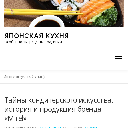
Перейти к содержимому
ЯПОНСКАЯ КУХНЯ
Особенности, рецепты, традиции
Меню
Японская кухня
»
Статьи
ИНГРЕДИЕНТЫ
ИСТОРИЯ
РЕСТОРАНЫ
Тайны кондитерского искусства:
РЕЦЕПТЫ
ТРАДИЦИИ
СТАТЬИ
история и продукция бренда
«Mirel»