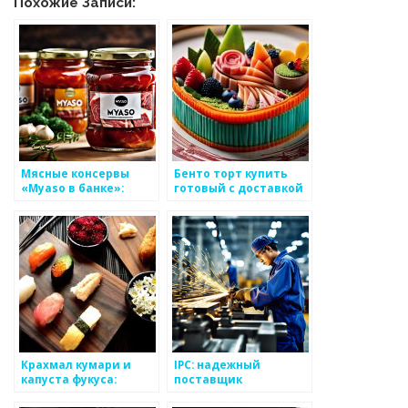
Похожие Записи:
Мясные консервы
Бенто торт купить
«Myaso в банке»:
готовый с доставкой
Качество, доступное
в Москве недорого —
каждому
цена на сайте кафе
NOBA
Крахмал кумари и
IPC: надежный
капуста фукуса:
поставщик
тайны японской кухни
инструментов и
оборудования