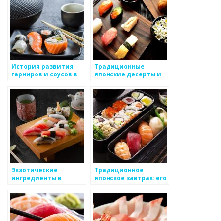
История развития
Традиционные
гарниров и соусов в
японские десерты и
японской кухне
их популярность
Экзотические
Традиционное
ингредиенты в
японское завтрак: его
японской кухне: их
история и состав
история и
использование