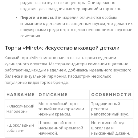
радуют глаз и вкусовые рецепторы. Они идеально
подходят для праздничных мероприятий и торжеств.
Пироги и кексы.
Эти изделия отличаются особым
вниманием к деталям и насыщенным вкусом, что делает их
популярными среди тех, кто ценит неповторимые вкусовые
сочетания.
Торты «Mirel»: Искусство в каждой детали
Каждый торт «Mirel» можно смело назвать произведением
кулинарного искусства. Мастера-кондитеры компании тщательно
работают над каждым изделием, добиваясь идеального вкусового
баланса и визуальной гармонии. Рассмотрим несколько
популярных видов тортов бренда:
НАЗВАНИЕ
ОПИСАНИЕ
ОСОБЕННОСТИ
Многослойный торт с
Традиционный
«Классический
тончайшими коржами и
рецепт и
Наполеон»
нежным кремом.
неповторимый вкус.
Шоколадный торт с
Интенсивный вкус
«Шоколадный
насыщенной кремовой
шоколада и
соблазн»
начинкой.
изысканный дизайн.