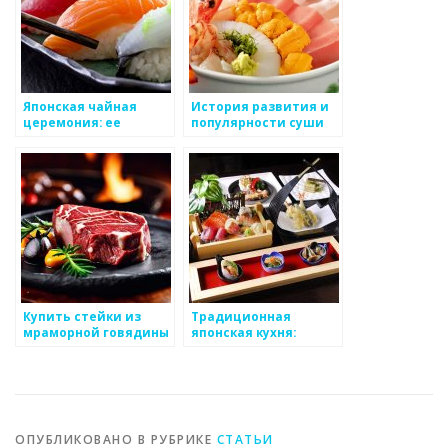
Японская чайная
История развития и
церемония: ее
популярности суши
история и ритуалы
Купить стейки из
Традиционная
мраморной говядины
японская кухня:
в интернет-магазине
история, секреты и
Steaki.ru
популярные блюда
ОПУБЛИКОВАНО В РУБРИКЕ
СТАТЬИ