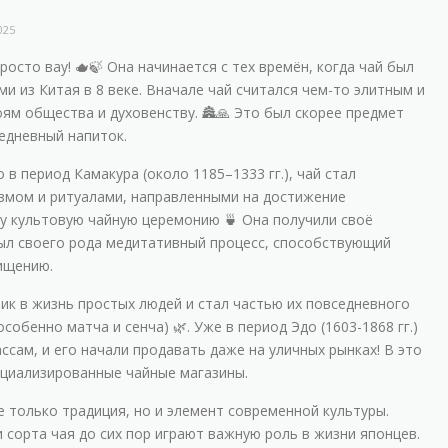
025
осто вау! 🫖🍃 Она начинается с тех времён, когда чай был
и из Китая в 8 веке. Вначале чай считался чем-то элитным и
ям общества и духовенству. 🏯🙏 Это был скорее предмет
едневный напиток.
в период Камакура (около 1185–1333 гг.), чай стал
измом и ритуалами, направленными на достижение
ту культовую чайную церемонию 🍵 Она получили своё
был своего рода медитативный процесс, способствующий
ищению.
ик в жизнь простых людей и стал частью их повседневного
собенно матча и сенча) 🌿. Уже в период Эдо (1603-1868 гг.)
ссам, и его начали продавать даже на уличных рынках! В это
ециализированные чайные магазины.
е только традиция, но и элемент современной культуры.
и сорта чая до сих пор играют важную роль в жизни японцев.