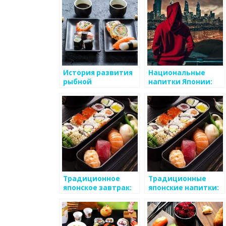
История развития
Национальные
рыбной
напитки Японии:
промышленности в
саке и рамун
Японии
Традиционное
Традиционные
японское завтрак:
японские напитки:
его история и
от чая до саке
состав