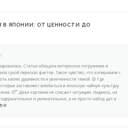
 В ЯПОНИИ: ОТ ЦЕННОСТИ ДО
25
азочаровалась. Статья обещала интересное погружение в
чила сухой пересказ фактов. Такое чувство, что копировали с
оть каплю душевности и увлеченности темой. 😒 Где
 которые заставляют влюбиться в японскую чайную культуру
лная. 😴 Даже картинки не спасают ситуацию. Надеюсь, на
содержательное и увлекательное, а не просто набор дат и
📚🚫