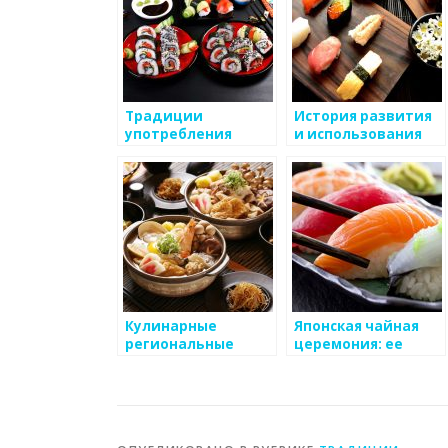
Традиции
История развития
употребления
и использования
морепродуктов в
соевого соуса в
Японии
японской кухне
Кулинарные
Японская чайная
региональные
церемония: ее
особенности
история и ритуалы
Японии