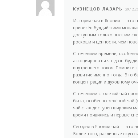
КУЗНЕЦОВ ЛАЗАРЬ
29.12.2
История чая в Японии — это пр
привезён буддийскими монахам
доступным только высшим сло
роскоши и ценности, чем повс
С течением времени, особенно 
ассоциироваться с дзэн-будд
внутреннего покоя. Помните 
развитие именно тогда. Это 
концентрации и духовному оч
С течением столетий чай прон
быта, особенно зелёный чай (о
чай стал доступен широким ма
время появились и первые сп
Сегодня в Японии чай — это н
Более того, различные вкусы 