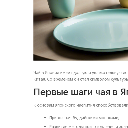
Чай в Японии имеет долгую и увлекательную ист
Китая. Со временем он стал символом культуры
Первые шаги чая в 
К основам японского чаепития способствовали 
Привоз чая буддийскими монахами;
Развитие методы приготовления и хран