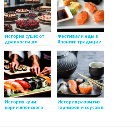
История суши: от
Фестивали еды в
древности до
Японии: традиции
современности
и угощения
История кучи:
История развития
корни японского
гарниров и соусов в
кулинарного
японской кухне
искусства