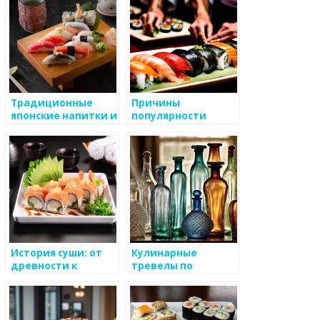
Традиционные
Причины
японские напитки и
популярности
чаепития
стрит-фуда в
Японии
История суши: от
Кулинарные
древности к
тревелы по
современности
регионам Японии