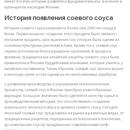
имеет богатую историю развития и фундаментальное значение в
кулинарном наследии Японии.
История появления соевого соуса
История соевого соуса начинается более чем 2000 лет назад в
Китае. Первоначально создание этого продукта было связано с
желанием продлить срок хранения сои, которая была одним из
основных культурных растений в Азии. Кроме того, соевый соус
служил источником белка в рационе населения. В процессе
времени, традиционные китайские рецепты соевого соуса были
привнесены в Японию буддийскими монахами, которые учились у
китайских наставников. Таким образом, соевый соус прочно вошел
в японскую кухню и стал одним из ее неотъемлемых атрибутов.
С развитием производства и улучшением технологических
процессов, соевый соус в Японии приобрел разнообразные
вариации. Большое значение было уделяется качеству сырья и
производственным методам, что способствовало созданию
уникального японского вкуса и аромата соевого соуса. Сегодня
японский соевый соус представлен на рынке в различных видах, от
традиционных рецептов, переданных из поколения в поколение,
до новаторских соусов, придуманных современными шеф-