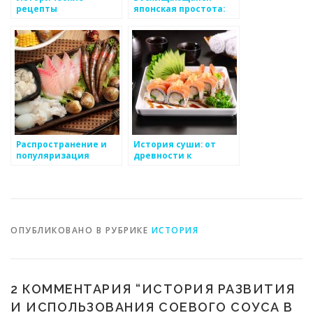
рецепты
японская простота:
традиционных
изысканность и
японских блюд
гармония в
традиционной
японской кухне
Распространение и
История суши: от
популяризация
древности к
японской кухни за
современности
пределами Японии
ОПУБЛИКОВАНО В РУБРИКЕ
ИСТОРИЯ
2 КОММЕНТАРИЯ “
ИСТОРИЯ РАЗВИТИЯ
И ИСПОЛЬЗОВАНИЯ СОЕВОГО СОУСА В