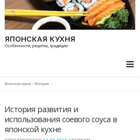
Перейти к содержимому
ЯПОНСКАЯ КУХНЯ
Особенности, рецепты, традиции
Меню
Японская кухня
»
История
ИНГРЕДИЕНТЫ
ИСТОРИЯ
РЕСТОРАНЫ
История развития и
РЕЦЕПТЫ
ТРАДИЦИИ
СТАТЬИ
использования соевого соуса в
японской кухне