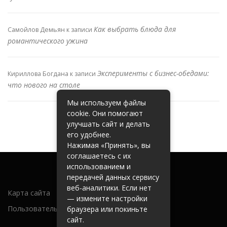
Как выбрать блюда для
Самойлов Демьян
к записи
романтического ужина
Эксперименты с бизнес-обедами:
Кириллова Богдана
к записи
что нового на столе
Мы используем файлы
cookie. Они помогают
улучшать сайт и делать
его удобнее.
Нажимая «Принять», вы
соглашаетесь с их
использованием и
передачей данных сервису
веб-аналитики. Если нет
Карта сайта
— измените настройки
Пользовательское соглашение
браузера или покиньте
сайт.