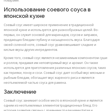
поварами.
Использование соевого соуса в
японской кухне
Соевый соус имеет широкое применение в традиционной
японской кухне и используется для разнообразных целей. Во-
первых, он служит основой для маринадов, соусов и заправок,
придающих блюдам глубину и насыщенность вкуса. Благодаря
своей соленой ноте, соевый соус уравновешивает сладкие и
кислые вкусы других ингредиентов.
Кроме того, соевый соус является незаменимым компонентом суши
и роллов, придавая им неповторимый вкус и аромат. Он также
используется для приготовления различных японских соусов, таких
как терияки, понзу и соси. Соевый соус дает особый вкус мясным и
рыбным блюдам, обогащает вкус жареного риса и является
неотъемлемой частью соуса для рамена.
Заключение
Соевый соус занимает особое место в японской кухне и является
одним из неотъемлемых элементов традиционных блюд. Его
история развития связана с древними традициями Китая и