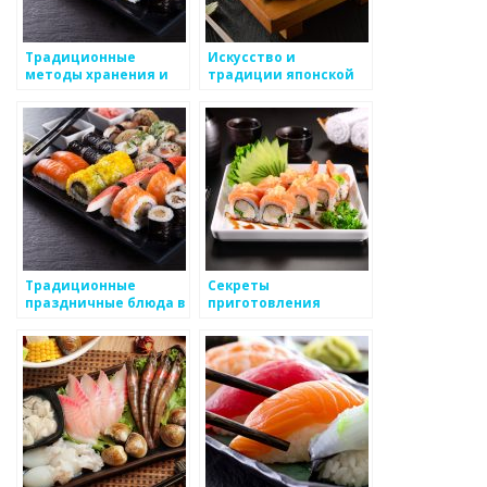
Традиционные
Искусство и
методы хранения и
традиции японской
консервации
кухни
продуктов в японской
кухне
Традиционные
Секреты
праздничные блюда в
приготовления
японской кухне
аутентичных блюд
традиционной
японской кухни