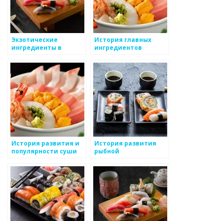
Экзотические
История главных
ингредиенты в
ингредиентов
японской кухне: их
японской кухни
история и
использование
История развития и
История развития
популярности суши
рыбной
промышленности в
Японии