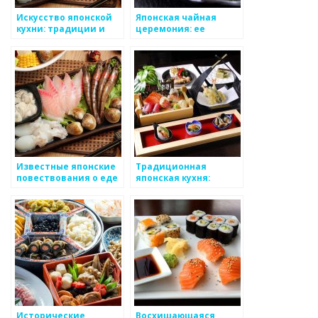
Искусство японской
Японская чайная
кухни: традиции и
церемония: ее
секреты
история и ритуалы
Известные японские
Традиционная
повествования о еде
японская кухня:
и кухне
история, секреты и
популярные блюда
Исторические
Восхищающаяся