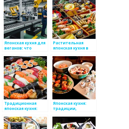
Японская кухня для
Растительная
веганов: что
японская кухня в
попробовать
ресторанах
Традиционная
Японская кухня:
японская кухня:
традиции,
вкус, культура и
уникальность,
здоровье
изысканность