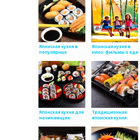
ресторанах
Японская кухня в
Японская кухня в
популярных
кино: фильмы о еде
современных
фильмах
Японская кухня для
Традиционная
начинающих:
японская кухня:
простые рецепты
вдохновение и
гармония