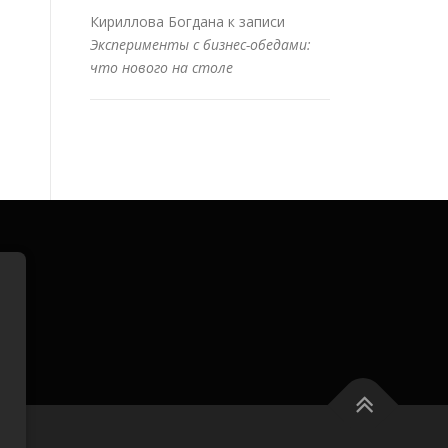
Кириллова Богдана
к записи
Эксперименты с бизнес-обедами:
что нового на столе