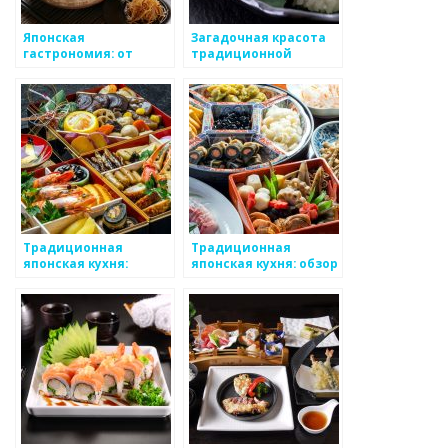
Японская
Загадочная красота
гастрономия: от
традиционной
традиций к новым
японской кухни
веяниям
Традиционная
Традиционная
японская кухня:
японская кухня: обзор
мастерство и
и особенности
гармония в каждом
блюде