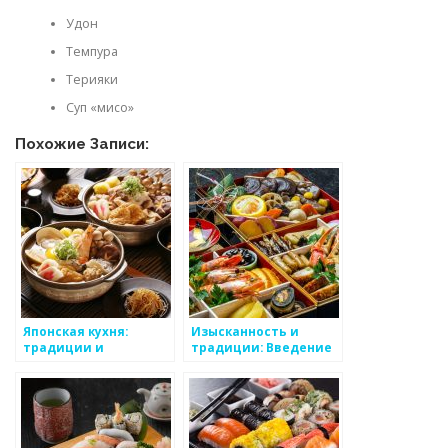
Удон
Темпура
Терияки
Суп «мисо»
Похожие Записи:
Японская кухня:
Изысканность и
традиции и
традиции: Введение
уникальность
в мир японской кухни