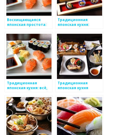
Восхищающаяся
Традиционная
японская простота:
японская кухня:
изысканность и
история, секреты и
гармония в
популярные блюда
традиционной
японской кухне
Традиционная
Традиционная
японская кухня: всё,
японская кухня
что вам нужно знать о
японской
гастрономии