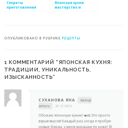
Секреты
Японская кухня:
приготовления
мастерство и
аутентичных блюд
гармония
традиционной
японской кухни
ОПУБЛИКОВАНО В РУБРИКЕ
РЕЦЕПТЫ
1 КОММЕНТАРИЙ “
ЯПОНСКАЯ КУХНЯ:
ТРАДИЦИИ, УНИКАЛЬНОСТЬ,
ИЗЫСКАННОСТЬ
”
СУХАНОВА ЯНА
Автор
записи
20.12.2025
Обожаю японскую кухню! 🍣🍱 Это просто
взрыв вкусов! Каждый раз, когда я пробую
новые блюда, у меня мурашки по коже! 😍