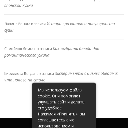
японской кухни
История развития и популярности
Лапина Рената
к записи
суши
Как выбрать блюда для
Самойлов Демьян
к записи
романтического ужина
Эксперименты с бизнес-обедами:
Кириллова Богдана
к записи
что нового на столе
Мы используем файлы
cookie. Они помогают
улучшать сайт и делать
его удобнее.
Нажимая «Принять», вы
соглашаетесь с их
использованием и