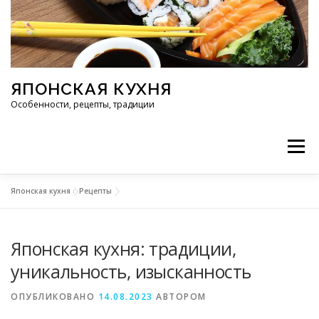
Перейти к содержимому
ЯПОНСКАЯ КУХНЯ
Особенности, рецепты, традиции
Меню
Японская кухня
»
Рецепты
ИНГРЕДИЕНТЫ
ИСТОРИЯ
РЕСТОРАНЫ
Японская кухня: традиции,
РЕЦЕПТЫ
ТРАДИЦИИ
СТАТЬИ
уникальность, изысканность
ОПУБЛИКОВАНО
14.08.2023
АВТОРОМ