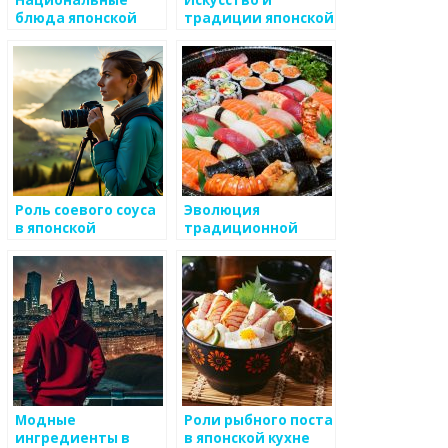
блюда японской
традиции японской
кухни
кухни
Роль соевого соуса
Эволюция
в японской
традиционной
кулинарии
японской кухни: от
древности до
современности
Модные
Роли рыбного поста
ингредиенты в
в японской кухне