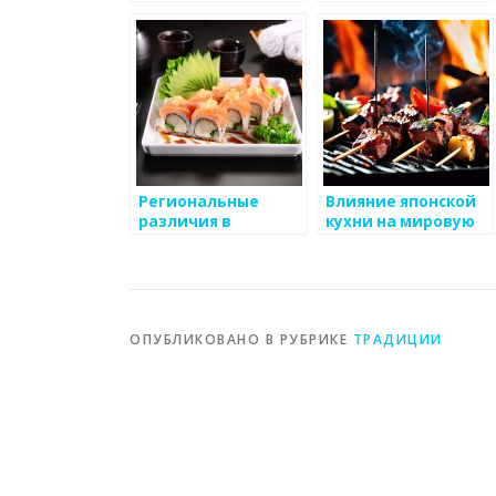
еды
способы
приготовления
Региональные
Влияние японской
различия в
кухни на мировую
японской кухне,
гастрономию
представленной в
ресторанах
ОПУБЛИКОВАНО В РУБРИКЕ
ТРАДИЦИИ