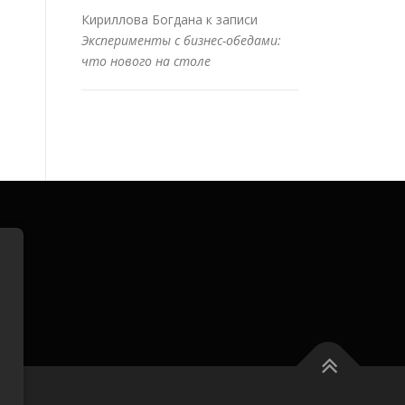
Кириллова Богдана
к записи
Эксперименты с бизнес-обедами:
что нового на столе