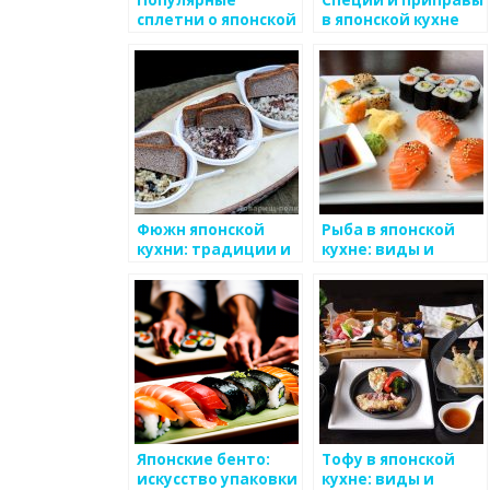
сплетни о японской
в японской кухне
еде
Фюжн японской
Рыба в японской
кухни: традиции и
кухне: виды и
новшества
способы
приготовления
Японские бенто:
Тофу в японской
искусство упаковки
кухне: виды и