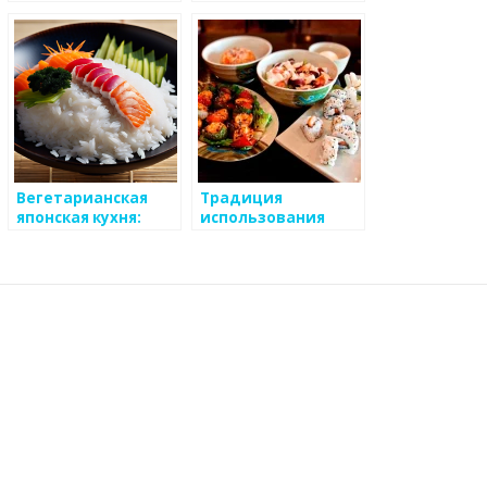
современной
японской кухне
Вегетарианская
Традиция
японская кухня:
использования
идеи и рецепты
мизу в японской
кухне