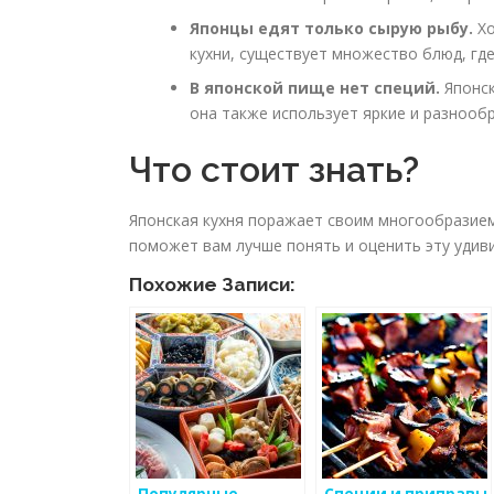
Японцы едят только сырую рыбу.
Хо
кухни, существует множество блюд, гд
В японской пище нет специй.
Японск
она также использует яркие и разнообр
Что стоит знать?
Японская кухня поражает своим многообразием,
поможет вам лучше понять и оценить эту удив
Похожие Записи:
Популярные
Специи и приправы