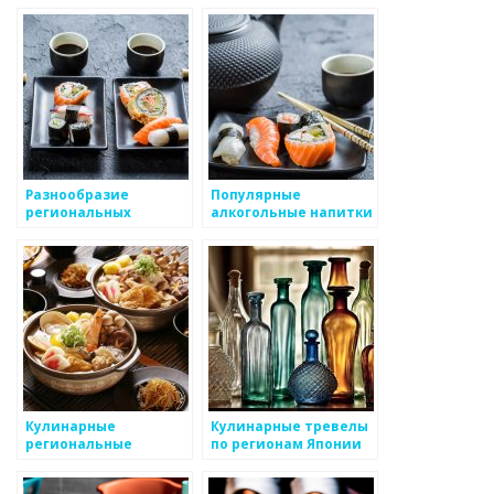
ресторанах
Разнообразие
Популярные
региональных
алкогольные напитки
кулинарных стилей в
в японских
Японии
ресторанах
Кулинарные
Кулинарные тревелы
региональные
по регионам Японии
особенности Японии