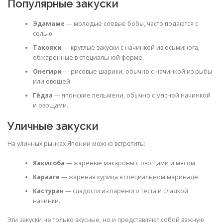
Популярные закуски
Эдамаме
— молодые соевые бобы, часто подаются с
солью.
Такояки
— круглые закуски с начинкой из осьминога,
обжаренные в специальной форме.
Онегири
— рисовые шарики, обычно с начинкой из рыбы
или овощей.
Гёдза
— японские пельмени, обычно с мясной начинкой
и овощами.
Уличные закуски
На уличных рынках Японии можно встретить:
Яакисоба
— жареные макароны с овощами и мясом.
Карааге
— жареная курица в специальном маринаде.
Кастуран
— сладости из пареного теста и сладкой
начинки.
Эти закуски не только вкусные, но и представляют собой важную