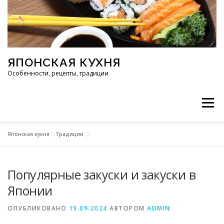
Перейти к содержимому
ЯПОНСКАЯ КУХНЯ
Особенности, рецепты, традиции
Меню
Японская кухня
»
Традиции
ИНГРЕДИЕНТЫ
ИСТОРИЯ
РЕСТОРАНЫ
Популярные закуски и закуски в
РЕЦЕПТЫ
ТРАДИЦИИ
СТАТЬИ
Японии
ОПУБЛИКОВАНО
19.09.2024
АВТОРОМ
ADMIN