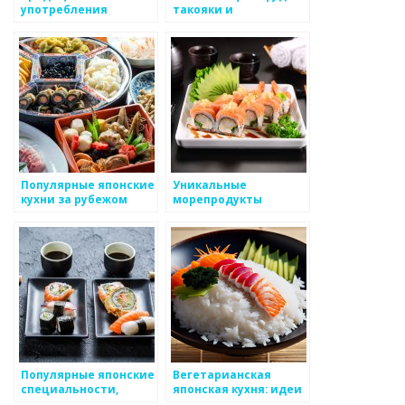
употребления
такояки и
морепродуктов в
окономияки
Японии
Популярные японские
Уникальные
кухни за рубежом
морепродукты
Японии: сасими и
сашими
Популярные японские
Вегетарианская
специальности,
японская кухня: идеи
предлагаемые в
и рецепты