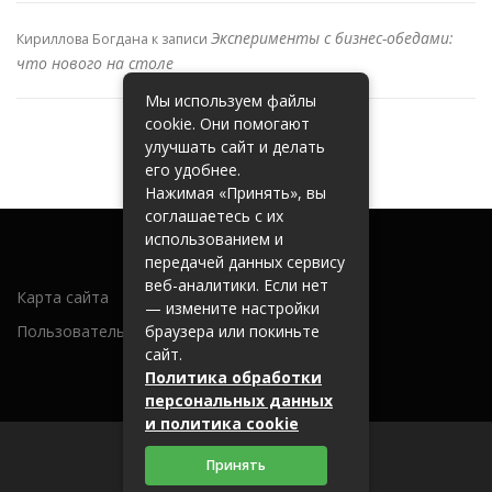
Эксперименты с бизнес-обедами:
Кириллова Богдана
к записи
что нового на столе
Мы используем файлы
cookie. Они помогают
улучшать сайт и делать
его удобнее.
Нажимая «Принять», вы
соглашаетесь с их
использованием и
передачей данных сервису
веб-аналитики. Если нет
Карта сайта
— измените настройки
Пользовательское соглашение
браузера или покиньте
сайт.
Политика обработки
персональных данных
и политика cookie
Принять
2026 (c) 262600.ru