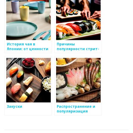
История чая в
Причины
Японии: от ценности
популярности стрит-
до повседневности
фуда в Японии
Закуски
Распространение и
популяризация
японской кухни за
пределами Японии