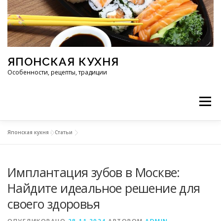
Перейти к содержимому
ЯПОНСКАЯ КУХНЯ
Особенности, рецепты, традиции
Меню
Японская кухня
»
Статьи
ИНГРЕДИЕНТЫ
ИСТОРИЯ
РЕСТОРАНЫ
Имплантация зубов в Москве:
РЕЦЕПТЫ
ТРАДИЦИИ
СТАТЬИ
Найдите идеальное решение для
своего здоровья