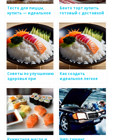
Тесто для пиццы,
Бенто торт купить
купить — идеальное
готовый с доставкой
решение для вашего
в Москве недорого —
бизнеса
цена на сайте кафе
NOBA
Советы по улучшению
Как создать
здоровья при
идеальное легкое
употреблении
меню для
японских блюд
мероприятий
Кунжутное масло и
Чип-тюнинг