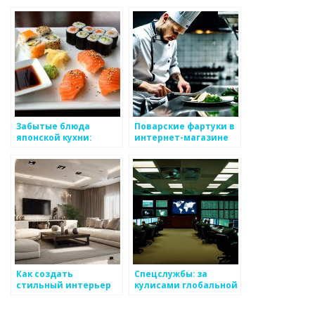
Компания в
болезнях
Казахстане: Eurasian
дыхательных путей
Bridge — Ваш
Надежный Партнер
Забытые блюда
Поварские фартуки в
японской кухни:
интернет-магазине
восстановление
Униформа в Нижнем
исторических
Новгороде
рецептов
Как создать
Спецслужбы: за
стильный интерьер
кулисами глобальной
для вашего дома?
безопасности