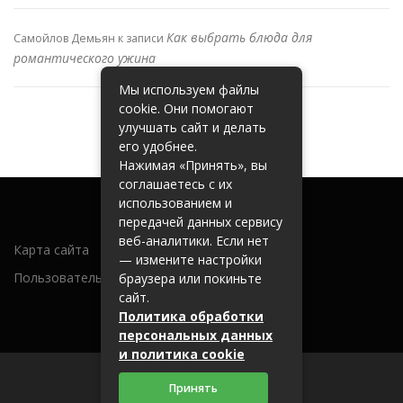
Как выбрать блюда для
Самойлов Демьян
к записи
романтического ужина
Мы используем файлы
cookie. Они помогают
улучшать сайт и делать
его удобнее.
Нажимая «Принять», вы
соглашаетесь с их
использованием и
передачей данных сервису
веб-аналитики. Если нет
Карта сайта
— измените настройки
Пользовательское соглашение
браузера или покиньте
сайт.
Политика обработки
персональных данных
и политика cookie
Принять
2026 (c) 262600.ru