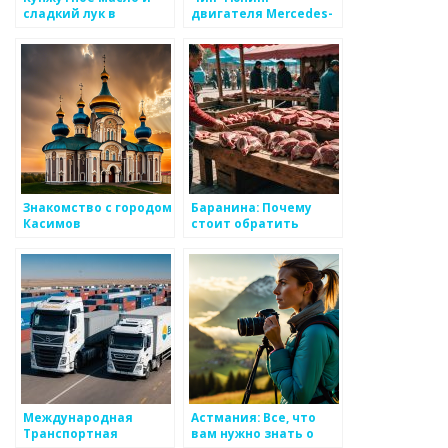
сладкий лук в
двигателя Mercedes-
футомаки: идеальное
Benz
сочетание для
традиционной
японской кухни
Знакомство с городом
Баранина: Почему
Касимов
стоит обратить
внимание на это мясо
в Алматы
Международная
Астмания: Все, что
Транспортная
вам нужно знать о