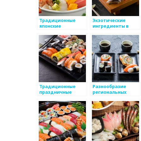
Традиционные
Экзотические
японские
ингредиенты в
кулинарные
японской кухне: их
обряды и
история и
традиции
использование
Традиционные
Разнообразие
праздничные
региональных
блюда в японской
кулинарных стилей
кухне
в Японии