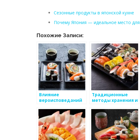
Сезонные продукты в японской кухне
Почему Япония — идеальное место для
Похожие Записи:
Влияние
Традиционные
вероисповеданий
методы хранения и
и религии на
консервации
японскую кухню
продуктов в
японской кухне