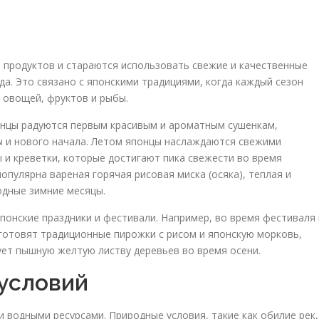
 продуктов и стараются использовать свежие и качественные
да. Это связано с японскими традициями, когда каждый сезон
 овощей, фруктов и рыбы.
понцы радуются первым красивым и ароматным сушенкам,
ы и нового начала. Летом японцы наслаждаются свежими
 и креветки, которые достигают пика свежести во время
опулярна вареная горячая рисовая миска (осяка), теплая и
одные зимние месяцы.
понские праздники и фестивали. Например, во время фестиваля 
готовят традиционные пирожки с рисом и японскую морковь,
ует пышную желтую листву деревьев во время осени.
условий
 водными ресурсами. Природные условия, такие как обилие рек,