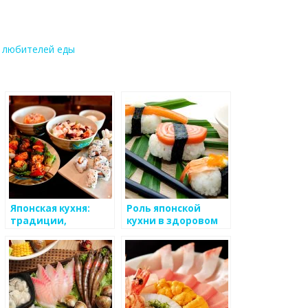
 любителей еды
Японская кухня:
Роль японской
традиции,
кухни в здоровом
уникальность,
питании и
изысканность
долголетии