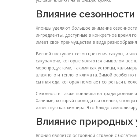
условия влияют на японскую кухню.
Влияние сезонности
Японцы уделяют большое внимание сезонности
ингредиенты, доступные в конкретное время го
имеет свои преимущества в виде разнообразия
Весной наступает сезон цветения сакуры, и я
сакурамочи, которые являются символом весн
морепродуктами, такими как устрицы, кальмары
влажного и теплого климата. Зимой особенно п
сытная еда, которая помогает согреться в хол
Сезонность также повлияла на традиционные я
Ханиаме, который проводится осенью, японцы 
известную как кимпира. Это блюдо символизир
Влияние природных 
Япония является островной страной с богатыми