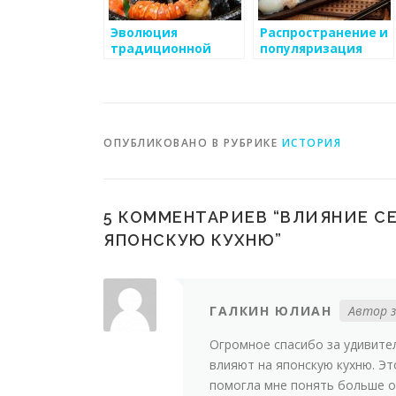
Эволюция
Распространение и
традиционной
популяризация
японской кухни: от
японской кухни за
древности до
пределами Японии
современности
ОПУБЛИКОВАНО В РУБРИКЕ
ИСТОРИЯ
5 КОММЕНТАРИЕВ “
ВЛИЯНИЕ С
ЯПОНСКУЮ КУХНЮ
”
ГАЛКИН ЮЛИАН
Автор з
Огромное спасибо за удивител
влияют на японскую кухню. Эт
помогла мне понять больше о 