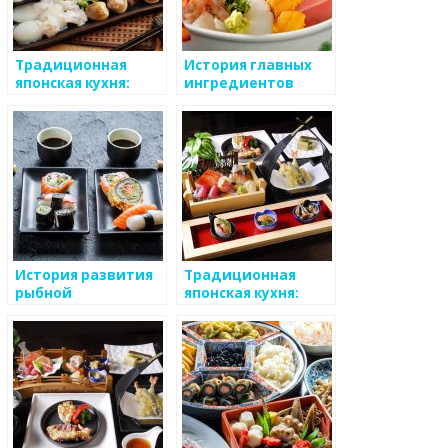
Традиционная
История главных
японская кухня:
ингредиентов
искусство
японской кухни
гастрономии и
гармонии
История развития
Традиционная
рыбной
японская кухня:
промышленности в
история, секреты и
Японии
популярные блюда