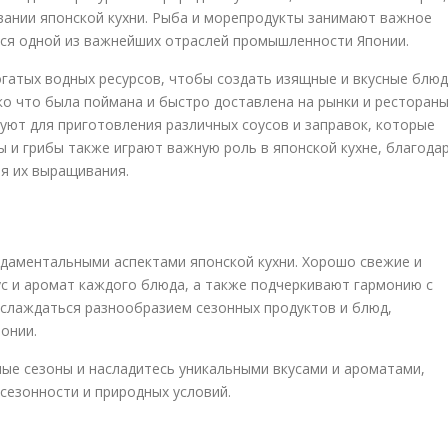
вании японской кухни. Рыба и морепродукты занимают важное
тся одной из важнейших отраслей промышленности Японии.
огатых водных ресурсов, чтобы создать изящные и вкусные блюд
о что была поймана и быстро доставлена на рынки и рестораны
уют для приготовления различных соусов и заправок, которые
 и грибы также играют важную роль в японской кухне, благода
я их выращивания.
даментальными аспектами японской кухни. Хорошо свежие и
с и аромат каждого блюда, а также подчеркивают гармонию с
аслаждаться разнообразием сезонных продуктов и блюд,
онии.
ные сезоны и насладитесь уникальными вкусами и ароматами,
сезонности и природных условий.