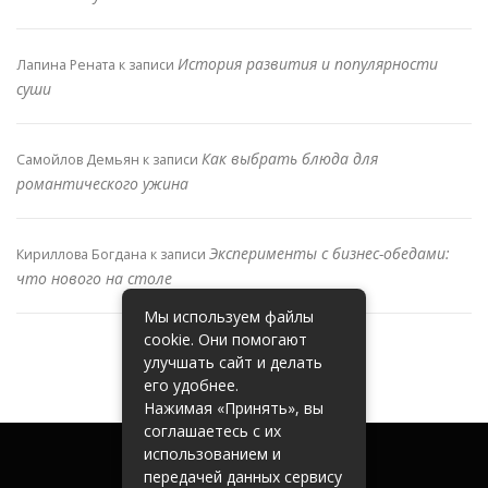
История развития и популярности
Лапина Рената
к записи
суши
Как выбрать блюда для
Самойлов Демьян
к записи
романтического ужина
Эксперименты с бизнес-обедами:
Кириллова Богдана
к записи
что нового на столе
Мы используем файлы
cookie. Они помогают
улучшать сайт и делать
его удобнее.
Нажимая «Принять», вы
соглашаетесь с их
использованием и
передачей данных сервису