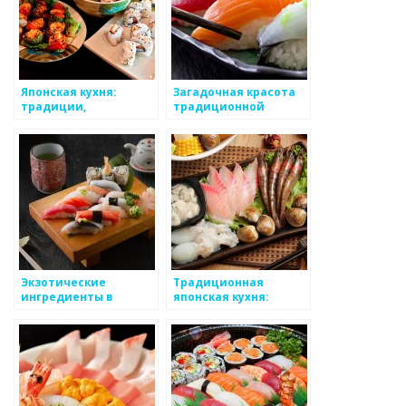
Японская кухня:
Загадочная красота
традиции,
традиционной
уникальность,
японской кухни
изысканность
Экзотические
Традиционная
ингредиенты в
японская кухня:
японской кухне: их
искусство
история и
гастрономии и
использование
гармонии