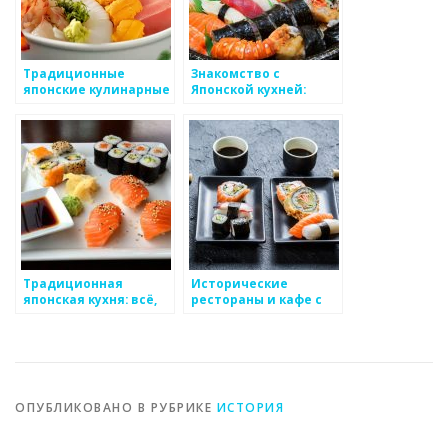
Традиционные
Знакомство с
японские кулинарные
Японской кухней:
обряды и традиции
Вкусная гармония
традиций и
инноваций
Традиционная
Исторические
японская кухня: всё,
рестораны и кафе с
что вам нужно знать о
японской кухней
японской
гастрономии
ОПУБЛИКОВАНО В РУБРИКЕ
ИСТОРИЯ