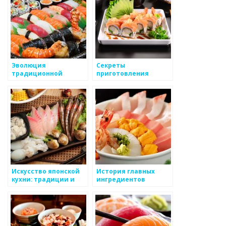
Эволюция
Секреты
традиционной
приготовления
японской кухни: от
аутентичных блюд
древности до
традиционной
современности
японской кухни
Искусство японской
История главных
кухни: традиции и
ингредиентов
секреты
японской кухни