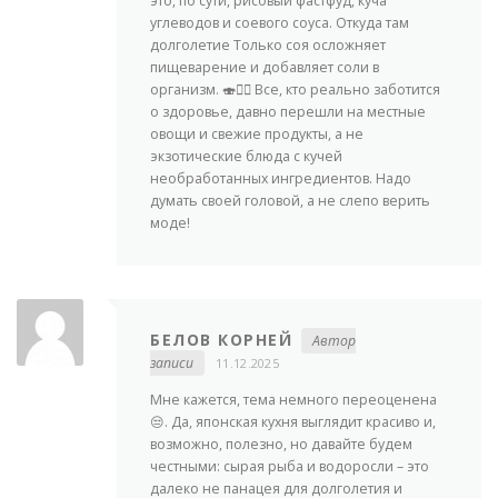
это, по сути, рисовый фастфуд, куча
углеводов и соевого соуса. Откуда там
долголетие Только соя осложняет
пищеварение и добавляет соли в
организм. 🍣🤷‍♂️ Все, кто реально заботится
о здоровье, давно перешли на местные
овощи и свежие продукты, а не
экзотические блюда с кучей
необработанных ингредиентов. Надо
думать своей головой, а не слепо верить
моде!
БЕЛОВ КОРНЕЙ
Автор
записи
11.12.2025
Мне кажется, тема немного переоценена
😒. Да, японская кухня выглядит красиво и,
возможно, полезно, но давайте будем
честными: сырая рыба и водоросли – это
далеко не панацея для долголетия и