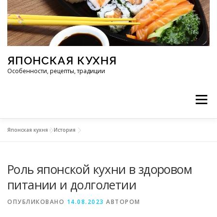
Перейти к содержимому
ЯПОНСКАЯ КУХНЯ
Особенности, рецепты, традиции
Меню
Японская кухня
»
История
ИНГРЕДИЕНТЫ
ИСТОРИЯ
РЕСТОРАНЫ
Роль японской кухни в здоровом
РЕЦЕПТЫ
ТРАДИЦИИ
СТАТЬИ
питании и долголетии
ОПУБЛИКОВАНО
14.08.2023
АВТОРОМ