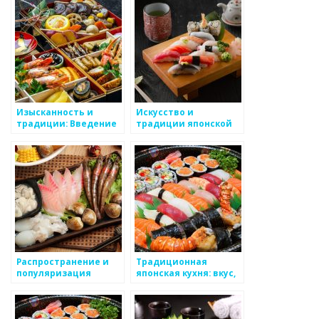
Изысканность и
Искусство и
традиции: Введение
традиции японской
в мир японской кухни
кухни
Распространение и
Традиционная
популяризация
японская кухня: вкус,
японской кухни за
культура и здоровье
пределами Японии