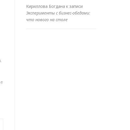
Кириллова Богдана
к записи
Эксперименты с бизнес-обедами:
что нового на столе
.
ют