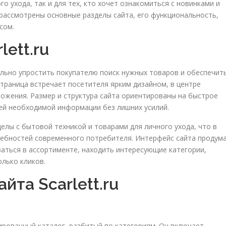
о ухода, так и для тех, кто хочет ознакомиться с новинками и
рассмотрены основные разделы сайта, его функциональность,
сом.
lett.ru
имально упростить покупателю поиск нужных товаров и обеспечит
траница встречает посетителя ярким дизайном, в центре
ложения. Размер и структура сайта ориентированы на быстрое
ей необходимой информации без лишних усилий.
елы с бытовой техникой и товарами для личного ухода, что в
ребностей современного потребителя. Интерфейс сайта продум
ваться в ассортименте, находить интересующие категории,
лько кликов.
йта Scarlett.ru
ированный каталог, разбитый по категориям. Он включает