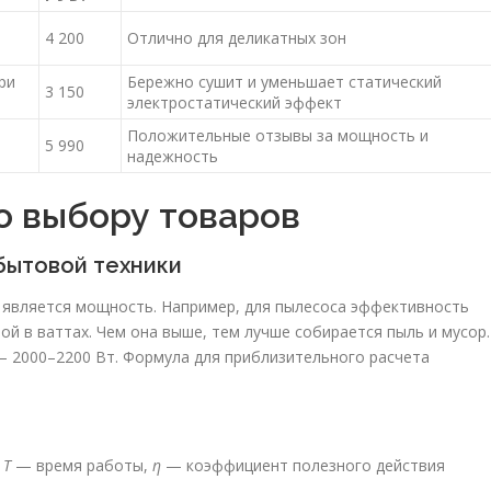
4 200
Отлично для деликатных зон
ри
Бережно сушит и уменьшает статический
3 150
электростатический эффект
Положительные отзывы за мощность и
5 990
надежность
о выбору товаров
бытовой техники
 является мощность. Например, для пылесоса эффективность
ой в ваттах. Чем она выше, тем лучше собирается пыль и мусор.
 2000–2200 Вт. Формула для приблизительного расчета
,
T
— время работы,
η
— коэффициент полезного действия