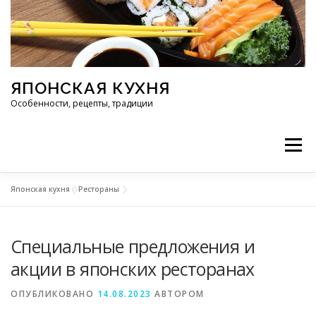
Перейти к содержимому
ЯПОНСКАЯ КУХНЯ
Особенности, рецепты, традиции
Меню
Японская кухня
»
Рестораны
ИНГРЕДИЕНТЫ
ИСТОРИЯ
РЕСТОРАНЫ
Специальные предложения и
РЕЦЕПТЫ
ТРАДИЦИИ
СТАТЬИ
акции в японских ресторанах
ОПУБЛИКОВАНО
14.08.2023
АВТОРОМ