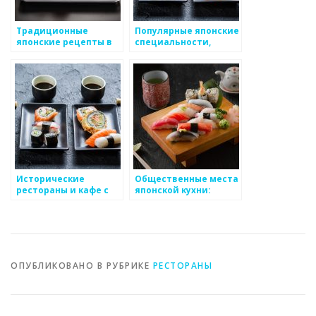
Традиционные
Популярные японские
японские рецепты в
специальности,
ресторанах
предлагаемые в
ресторанах
Исторические
Общественные места
рестораны и кафе с
японской кухни:
японской кухней
рынки, уличная еда и
фуд-корты
ОПУБЛИКОВАНО В РУБРИКЕ
РЕСТОРАНЫ