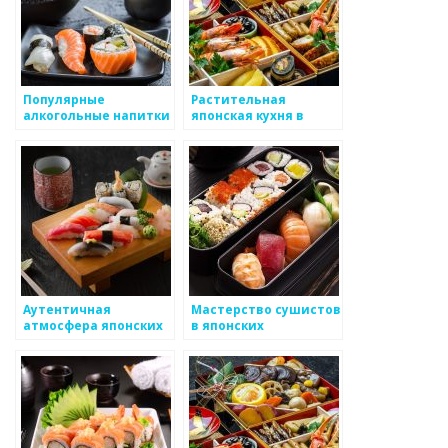
Популярные
Растительная
алкогольные напитки
японская кухня в
в японских
ресторанах
ресторанах
Аутентичная
Мастерство сушистов
атмосфера японских
в японских
ресторанов
ресторанах