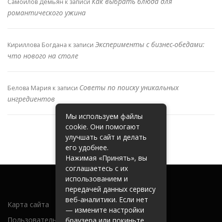
Как выбрать блюда для
Самойлов Демьян
к записи
романтического ужина
Эксперименты с бизнес-обедами:
Кириллова Богдана
к записи
что нового на столе
Советы по поиску уникальных
Белова Мария
к записи
ингредиентов
Мы используем файлы
cookie. Они помогают
улучшать сайт и делать
его удобнее.
Нажимая «Принять», вы
соглашаетесь с их
использованием и
передачей данных сервису
веб-аналитики. Если нет
Карта сайта
— измените настройки
Пользовательское соглашение
браузера или покиньте