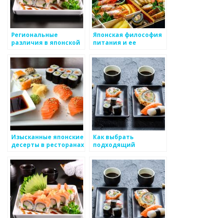
Региональные
Японская философия
различия в японской
питания и ее
кухне,
проявление в
представленной в
ресторанах
ресторанах
Изысканные японские
Как выбрать
десерты в ресторанах
подходящий
японский ресторан