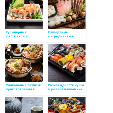
Кулинарные
Импортные
фестивали и
ингредиенты в
тематические вечера
японских ресторанах
в японских
ресторанах
Уникальные техники
Разновидности суши
приготовления в
и роллов в японских
японских ресторанах
ресторанах