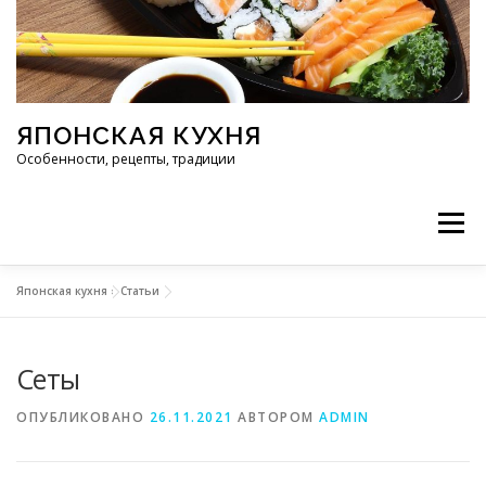
Перейти к содержимому
ЯПОНСКАЯ КУХНЯ
Особенности, рецепты, традиции
Меню
Японская кухня
»
Статьи
ИНГРЕДИЕНТЫ
ИСТОРИЯ
РЕСТОРАНЫ
Сеты
РЕЦЕПТЫ
ТРАДИЦИИ
СТАТЬИ
ОПУБЛИКОВАНО
26.11.2021
АВТОРОМ
ADMIN