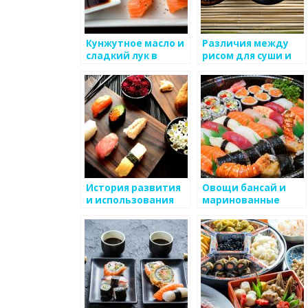
Кунжутное масло и
Различия между
сладкий лук в
рисом для суши и
футомаки:
рисом для обычных
идеальное
блюд
сочетание для
традиционной
японской кухни
История развития
Овощи бансай и
и использования
маринованные
соевого соуса в
морские ящерицы
японской кухне