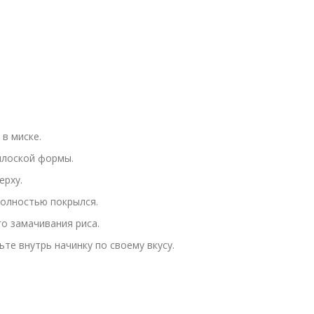
в миске.
плоской формы.
ерху.
полностью покрылся.
го замачивания риса.
те внутрь начинку по своему вкусу.