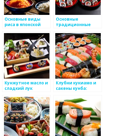
Основные виды
Основные
риса в японской
традиционные
кухне
ингредиенты
японской кухни,
представленные в
ресторанах
Кунжутное масло и
Клубни кукиамо и
сладкий лук
сакены кунба:
футомаки
изысканность
японской
гастрономии