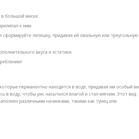
 в большой миске.
прилипал к ним.
и сформируйте лепешку, придавая ей овальную или треугольную
ополнительного вкуса и эстетики.
треблению!
 которые перманентно находятся в воде, придавая им особый ви
ь в воду, чтобы рис насытился влагой и стал мягким. Этот вид
аполнен различными начинками, такими как тунец или