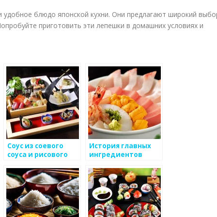
и удобное блюдо японской кухни. Они предлагают широкий выбо
Попробуйте приготовить эти лепешки в домашних условиях и
Соус из соевого
История главных
соуса и рисового
ингредиентов
уксуса: вкусовое
японской кухни
волшебство
японской кухни