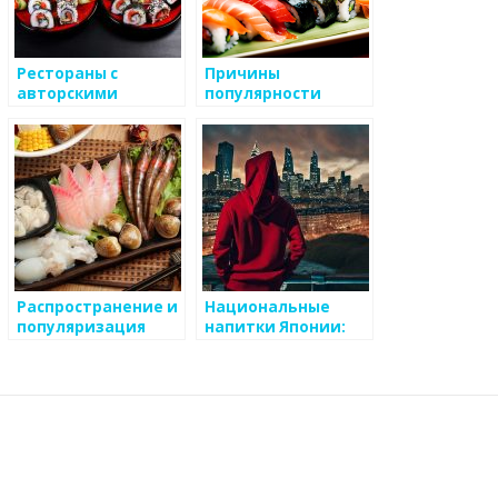
Рестораны с
Причины
авторскими
популярности
японскими
стрит-фуда в
блюдами
Японии
Распространение и
Национальные
популяризация
напитки Японии:
японской кухни за
саке и рамун
пределами Японии