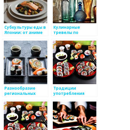
Субкультуры еды в
Кулинарные
Японии: от аниме
тревелы по
до уличной еды
регионам Японии
Разнообразие
Традиции
региональных
употребления
кулинарных стилей
морепродуктов в
в Японии
Японии