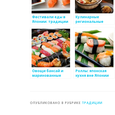
Фестивали еды в
Кулинарные
Японии: традиции
региональные
и угощения
особенности
Японии
Овощи бансай и
Роллы: японская
маринованные
кухня вне Японии
морские ящерицы
ОПУБЛИКОВАНО В РУБРИКЕ
ТРАДИЦИИ