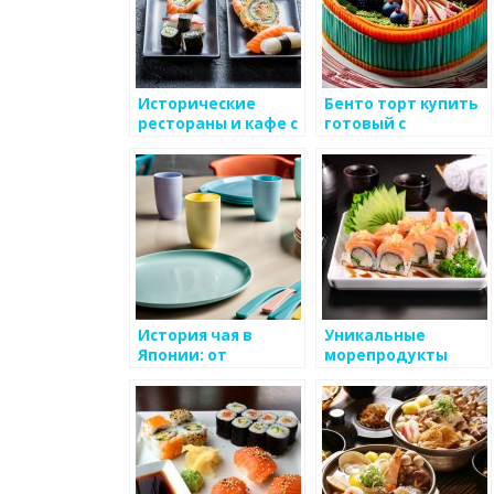
Исторические
Бенто торт купить
рестораны и кафе с
готовый с
японской кухней
доставкой в Москве
недорого — цена на
сайте кафе NOBA
История чая в
Уникальные
Японии: от
морепродукты
ценности до
Японии: сасими и
повседневности
сашими