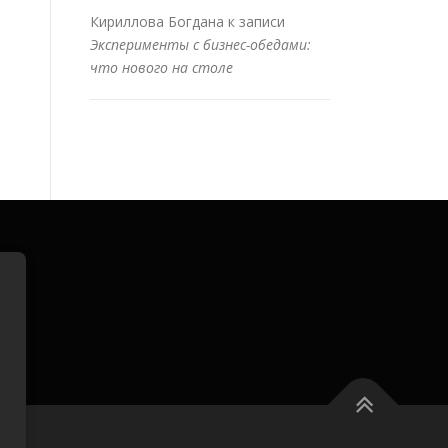
Кириллова Богдана
к записи
Эксперименты с бизнес-обедами:
что нового на столе