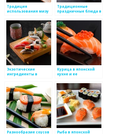
Традиция
Традиционные
использования мизу
праздничные блюда в
в японской кухне
японской кухне
Экзотические
Курица в японской
ингредиенты в
кухне и ее
японской кухне: их
традиционные
история и
рецепты
использование
Разнообразие соусов
Рыба в японской