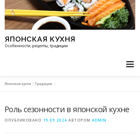
Перейти к содержимому
ЯПОНСКАЯ КУХНЯ
Особенности, рецепты, традиции
Меню
Японская кухня
»
Традиции
ИНГРЕДИЕНТЫ
ИСТОРИЯ
РЕСТОРАНЫ
Роль сезонности в японской кухне
РЕЦЕПТЫ
ТРАДИЦИИ
СТАТЬИ
ОПУБЛИКОВАНО
19.09.2024
АВТОРОМ
ADMIN