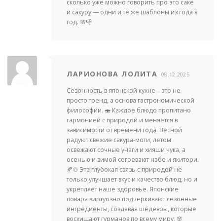
сколько уже можно говорить про это саке
и сакуру — одни и те же шаблоны из года в
год. 🌸👎
ЛАРИОНОВА ЛОЛИТА
08.12.2025
Сезонность в японской кухне – это не
просто тренд, а основа гастрономической
философии. 🍣 Каждое блюдо пропитано
гармонией с природой и меняется в
зависимости от времени года. Весной
радуют свежие сакура-моти, летом
освежают сочные унаги и хияши чука, а
осенью и зимой согревают нэбе и якитори.
🍂🍲 Эта глубокая связь с природой не
только улучшает вкус и качество блюд, но и
укрепляет наше здоровье. Японские
повара виртуозно подчеркивают сезонные
ингредиенты, создавая шедевры, которые
восхищают гурманов по всему миру. 🌸