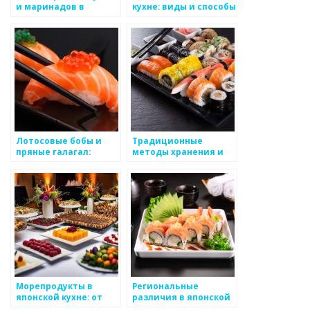
и маринадов в
кухне: виды и способы
японской кухне
приготовления
Лотосовые бобы и
Традиционные
пряные галагал:
методы хранения и
восхитительное
консервации
сочетание в
продуктов в японской
традиционной
кухне
японской кухне
Морепродукты в
Региональные
японской кухне: от
различия в японской
свежести до
кухне,