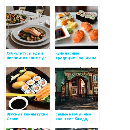
префектуры Осака
кулинарных стилей в
Японии
Субкультуры еды в
Кулинарные
Японии: от аниме до
традиции Японии на
уличной еды
международной
арене
Вкусные тайны кухни
Самые необычные
Осаки
японские блюда,
которые стоит
попробовать