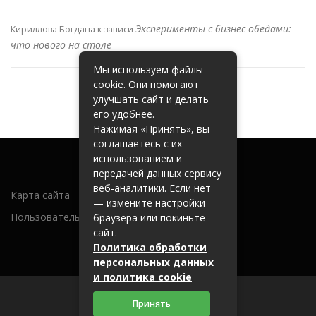
Эксперименты с бизнес-обедами:
Кириллова Богдана
к записи
что нового на столе
Мы используем файлы
cookie. Они помогают
улучшать сайт и делать
его удобнее.
Нажимая «Принять», вы
соглашаетесь с их
использованием и
передачей данных сервису
веб-аналитики. Если нет
Карта сайта
— измените настройки
Пользовательское соглашение
браузера или покиньте
сайт.
Политика обработки
персональных данных
и политика cookie
Принять
2026 (c) 262600.ru