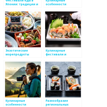
Фестивали еды в
Кулинарные
Японии: традиции и
особенности
угощения
японской уличной
еды
Экзотические
Кулинарные
морепродукты
фестивали и
Японии: что
тематические вечера
попробовать
в японских
ресторанах
Кулинарные
Разнообразие
особенности
региональных