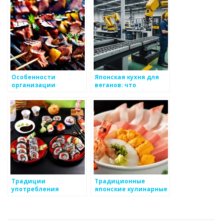
Особенности
Японская кухня для
организации
веганов: что
кухонного
попробовать
пространства в
Японии
Традиции
Традиционные
употребления
японские кулинарные
морепродуктов в
обряды и традиции
Японии