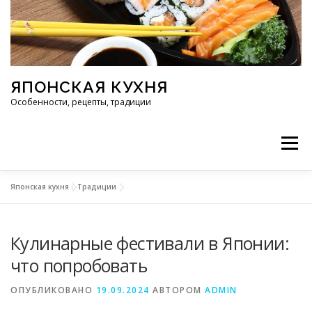
Перейти к содержимому
ЯПОНСКАЯ КУХНЯ
Особенности, рецепты, традиции
Меню
Японская кухня
»
Традиции
ИНГРЕДИЕНТЫ
ИСТОРИЯ
РЕСТОРАНЫ
Кулинарные фестивали в Японии:
РЕЦЕПТЫ
ТРАДИЦИИ
СТАТЬИ
что попробовать
ОПУБЛИКОВАНО
19.09.2024
АВТОРОМ
ADMIN